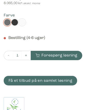
8.065,00
kr.
ekskl. moms
Farve
Bestilling (4-6 uger)
Forespørg løsning
Bica Model 950 Affaldssortering 2x65 + 2x45 liter Med hylder a
Få et tilbud på en samlet løsning