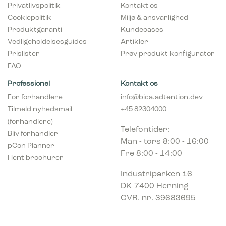
Privatlivspolitik
Kontakt os
Cookiepolitik
Miljø & ansvarlighed
Produktgaranti
Kundecases
Vedligeholdelsesguides
Artikler
Prislister
Prøv produkt konfigurator
FAQ
Professionel
Kontakt os
For forhandlere
info@bica.adtention.dev
Tilmeld nyhedsmail
+45 82304000
(forhandlere)
Telefontider:
Bliv forhandler
Man - tors 8:00 - 16:00
pCon Planner
Fre 8:00 - 14:00
Hent brochurer
Industriparken 16
DK-7400 Herning
CVR. nr. 39683695