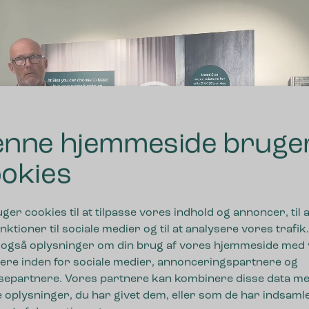
nne hjemmeside bruge
okies
uger cookies til at tilpasse vores indhold og annoncer, til a
01:2
nktioner til sociale medier og til at analysere vores trafik.
 også oplysninger om din brug af vores hjemmeside med
eret på en leasingperiode på 6 år med 10% i udbetaling o
ere inden for sociale medier, annonceringspartnere og
separtnere. Vores partnere kan kombinere disse data m
 oplysninger, du har givet dem, eller som de har indsamle