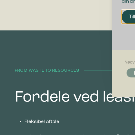
din b
Til
Nødv
Nødvendi
FROM WASTE TO RESOURCES
Nødvendig
grundlægg
Hjemmesid
Fordele ved leas
Præferen
Præferenc
måde hjemm
befinder di
Fleksibel aftale