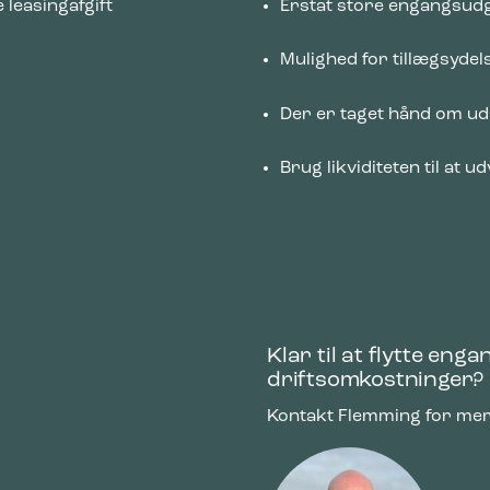
leasingafgift
Erstat store engangsud
ke cookies giver hjemmesideejere indsigt i brugernes interaktion med hjem
dsamle og rapportere oplysninger anonymt.
Mulighed for tillægsydel
Der er taget hånd om uds
cookies bruges til at spore brugere på tværs af websites. Hensigten er at
 der er relevante og engagerende for den enkelte bruger, og dermed mer
e for udgivere og tredjeparts-annoncører.
Brug likviditeten til at 
Klar til at flytte eng
driftsomkostninger?
Kontakt Flemming for mer