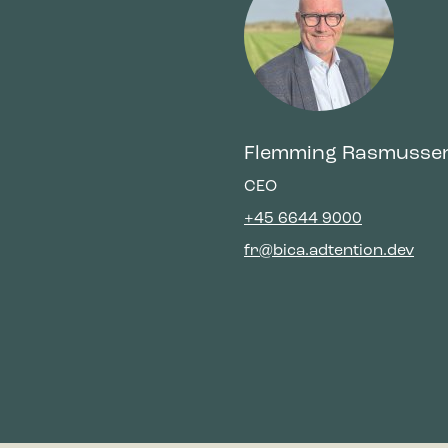
Flemming Rasmusse
CEO
+45 6644 9000
fr@bica.adtention.dev