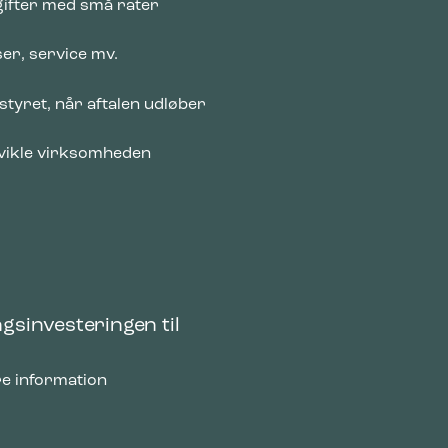
gifter med små rater
mesiden,
ser, service mv.
tyret, når aftalen udløber
 vise
e
udvikle virksomheden
angsinvesteringen til
e information