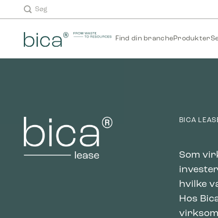
Fortsæt
TEST
Søg
til
indhold
Find din branche
Produkter
S
BICA LEAS
Som virk
invester
hvilke v
Hos Bica
virksom