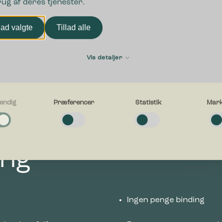
rug af deres tjenester.
lad valgte
Tillad alle
Vis detaljer
endig
Præferencer
Statistik
Mark
g
e cookies hjælper med at gøre en hjemmeside brugbar ved at aktivere
ende funktioner såsom side-navigation og adgang til sikre områder af hj
en kan ikke fungere ordentligt uden disse cookies.
ing
cer
e cookies gør det muligt for en hjemmeside at huske oplysninger, der æn
esiden ser ud eller opfører sig på. F.eks. dit foretrukne sprog, eller den 
g i.
Ingen penge binding