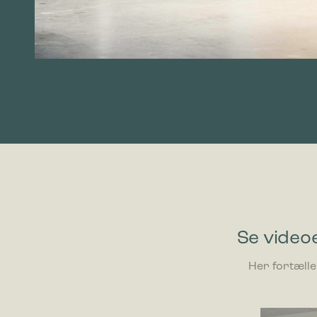
Se videoe
Her fortælle
Videoafspi