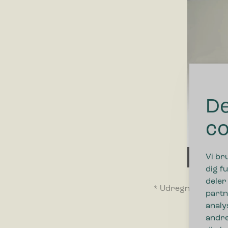
De
co
Vi br
00:00
dig fu
deler
* Udregning er bas
partn
analy
andre