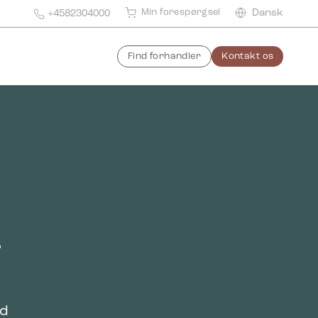
Min forespørgsel
Dansk
+4582304000
Find forhandler
Kontakt os
l
r
ed