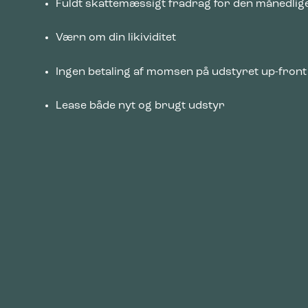
Statistik
Fuldt skattemæssigt fradrag for den månedlige 
Statistis
ved at in
Værn om din likividitet
Marketing
Ingen betaling af momsen på udstyret up-front
Marketing 
annoncer,
værdifuld
Lease både nyt og brugt udstyr