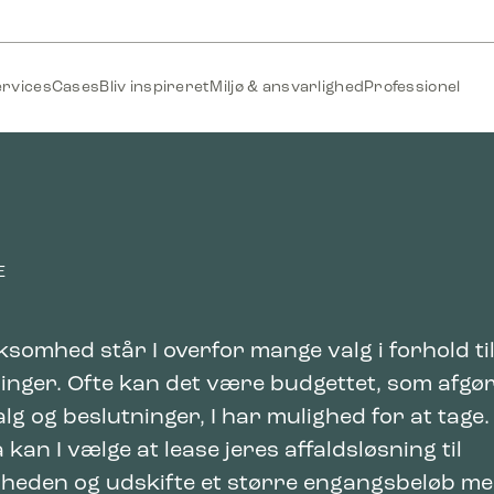
ervices
Cases
Bliv inspireret
Miljø & ansvarlighed
Professionel
E
somhed står I overfor mange valg i forhold ti
inger. Ofte kan det være budgettet, som afgø
alg og beslutninger, I har mulighed for at tage.
 kan I vælge at lease jeres affaldsløsning til
heden og udskifte et større engangsbeløb m