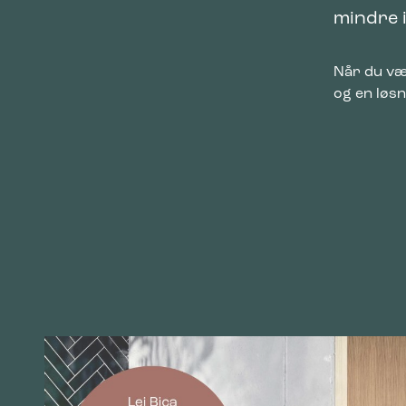
mindre 
Når du væ
og en løsn