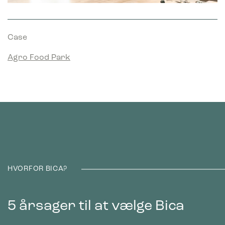
Statistik
Statistiske cookies giver hjemmesideejere indsigt i brugernes
Case
interaktion med hjemmesiden, ved at indsamle og rapportere
oplysninger anonymt.
Agro Food Park
Marketing
Marketing cookies bruges til at spore brugere på tværs af
websites. Hensigten er at vise annoncer, der er relevante og
engagerende for den enkelte bruger, og dermed mere
værdifulde for udgivere og tredjeparts-annoncører.
HVORFOR BICA?
5 årsager til at vælge Bica