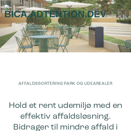
Fortsæt
TEST
til
Kontakt 
indhold
<
AFFALDSSORTERING PARK OG UDEAREALER
Hold et rent udemiljø med en
effektiv affaldsløsning.
Bidrager til mindre affald i