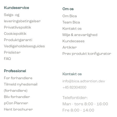
Kundeservice
Om os
Salgs- og
Om Bica
leveringsbetingelser
Team Bica
Privatlivspolitik
Kontakt os
Cookiepolitik
Miljø & ansvarlighed
Produktgaranti
Kundecases
Vedligeholdelsesguides
Artikler
Prislister
Prøv produkt konfigurator
FAQ
Professionel
Kontakt os
For forhandlere
info@bica.adtention.dev
Tilmeld nyhedsmail
+45 82304000
(forhandlere)
Telefontider:
Bliv forhandler
Man - tors 8:00 - 16:00
pCon Planner
Fre 8:00 - 14:00
Hent brochurer
Industriparken 16