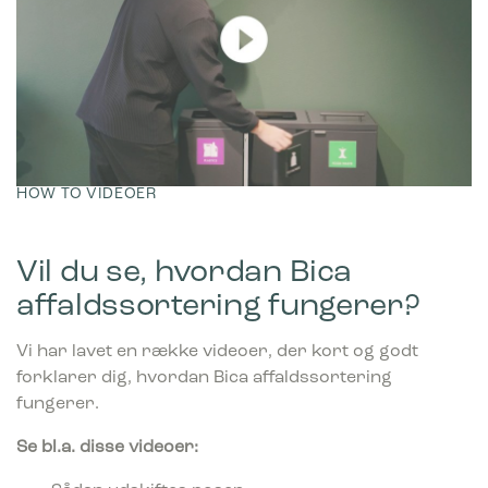
Marketing
Marketing cookies bruges til at spore brugere på tværs af
websites. Hensigten er at vise annoncer, der er relevante og
engagerende for den enkelte bruger, og dermed mere
værdifulde for udgivere og tredjeparts-annoncører.
HOW TO VIDEOER
Vil du se, hvordan Bica
affaldssortering fungerer?
Vi har lavet en række videoer, der kort og godt
forklarer dig, hvordan Bica affaldssortering
fungerer.
Se bl.a. disse videoer: