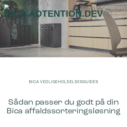
Fortsæt
TEST
til
Kontakt 
indhold
BICA VEDLIGEHOLDELSESGUIDES
Sådan passer du godt på din
Bica affaldssorteringsløsning