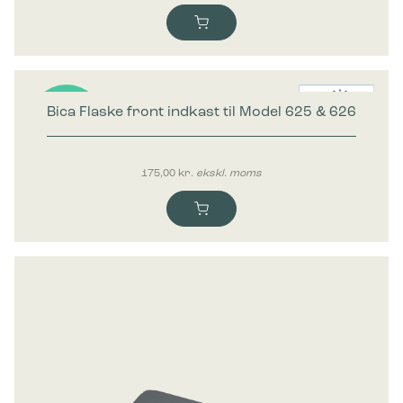
Bica Flaske front indkast til Model 625 & 626
Nyhed
175,00
kr.
ekskl. moms