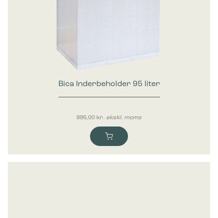
Bica Inderbeholder 95 liter
995,00
kr.
ekskl. moms