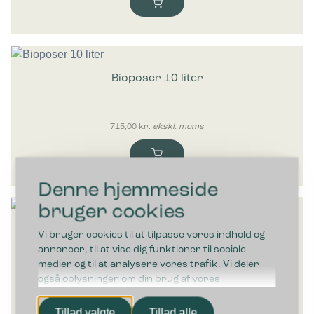
Bioposer 10 liter
715,00
kr.
ekskl. moms
Denne hjemmeside
bruger cookies
Bioposer 35 liter
Vi bruger cookies til at tilpasse vores indhold og
annoncer, til at vise dig funktioner til sociale
medier og til at analysere vores trafik. Vi deler
1.240,00
kr.
ekskl. moms
også oplysninger om din brug af vores
hjemmeside med vores partnere inden for sociale
medier, annonceringspartnere og
Tillad valgte
Tillad alle