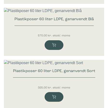
Marketing
Marketing cookies bruges til at spore brugere på tværs af
Plastikposer 60 liter LDPE, genanvendt Blå
websites. Hensigten er at vise annoncer, der er relevante og
engagerende for den enkelte bruger, og dermed mere
værdifulde for udgivere og tredjeparts-annoncører.
570,00
kr.
ekskl. moms
Plastikposer 60 liter LDPE, genanvendt Sort
325,00
kr.
ekskl. moms