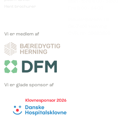
Industriparken 16
DK-7400 Herning
CVR. nr. 39683695
Vi er medlem af
Vi er glade sponsor af