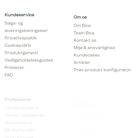
Kundeservice
Om os
Salgs- og
Om Bica
leveringsbetingelser
Team Bica
Privatlivspolitik
Kontakt os
Cookiepolitik
Miljø & ansvarlighed
Produktgaranti
Kundecases
Vedligeholdelsesguides
Artikler
Prislister
Prøv produkt konfigurator
FAQ
Professionel
Kontakt os
For forhandlere
info@bica.adtention.dev
Tilmeld nyhedsmail
+45 82304000
(forhandlere)
Telefontider:
Bliv forhandler
Man - tors 8:00 - 16:00
pCon Planner
Fre 8:00 - 14:00
Hent brochurer