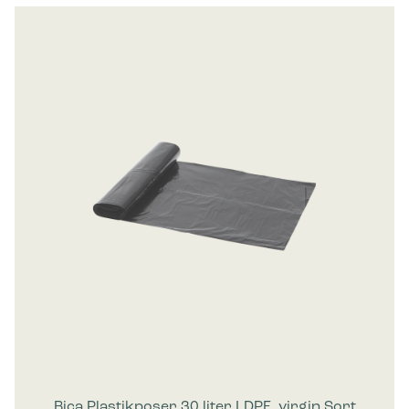
Bica Plastikposer 30 liter LDPE, virgin Sort