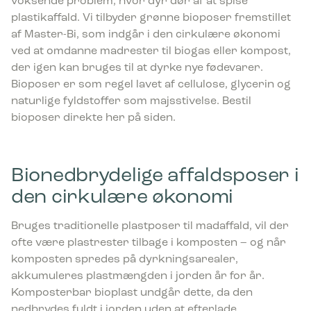
voksende problem, hvor dyr dør af at spise
plastikaffald. Vi tilbyder grønne bioposer fremstillet
af Master-Bi, som indgår i den cirkulære økonomi
ved at omdanne madrester til biogas eller kompost,
der igen kan bruges til at dyrke nye fødevarer.
Bioposer er som regel lavet af cellulose, glycerin og
naturlige fyldstoffer som majsstivelse. Bestil
bioposer direkte her på siden.
Bionedbrydelige affaldsposer i
den cirkulære økonomi
Bruges traditionelle plastposer til madaffald, vil der
ofte være plastrester tilbage i komposten – og når
komposten spredes på dyrkningsarealer,
akkumuleres plastmængden i jorden år for år.
Komposterbar bioplast undgår dette, da den
nedbrydes fuldt i jorden uden at efterlade