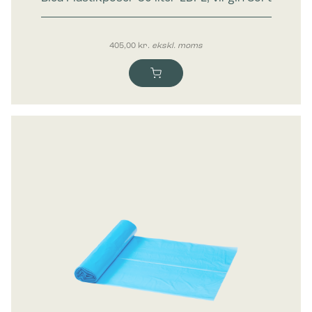
405,00
kr.
ekskl. moms