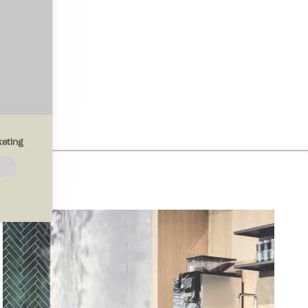
eting
emmesiden.
drer den
region, du