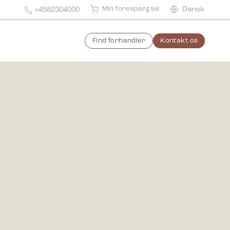
Min forespørgsel
Dansk
+4582304000
Find forhandler
Kontakt os