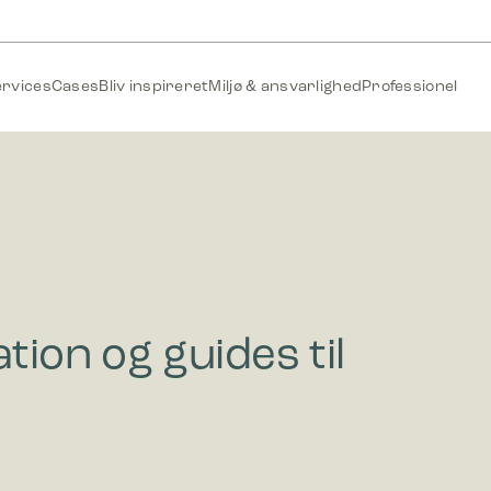
ervices
Cases
Bliv inspireret
Miljø & ansvarlighed
Professionel
tion og guides til