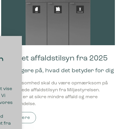
Styrket affaldstilsyn fra 2025
r
Bliv klogere på, hvad det betyder for dig
Som virksomhed skal du være opmærksom på
t vise
det styrkede affaldstilsyn fra Miljøstyrelsen.
 Vi
Formålet er at sikre mindre affald og mere
 vores
genanvendelse.
ed
Læs mere
t fra