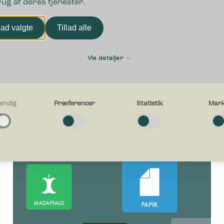
rug af deres tjenester.
Læs mere
lad valgte
Tillad alle
Vis detaljer
endig
Præferencer
Statistik
Mark
g
e cookies hjælper med at gøre en hjemmeside brugbar ved at aktivere
ende funktioner såsom side-navigation og adgang til sikre områder af hj
en kan ikke fungere ordentligt uden disse cookies.
cer
e cookies gør det muligt for en hjemmeside at huske oplysninger, der æn
esiden ser ud eller opfører sig på. F.eks. dit foretrukne sprog, eller den 
g i.