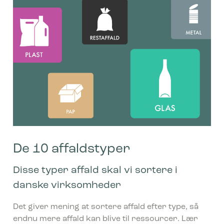
ke cookies giver hjemmesideejere indsigt i brugernes interaktion med hjem
dsamle og rapportere oplysninger anonymt.
cookies bruges til at spore brugere på tværs af websites. Hensigten er at
 der er relevante og engagerende for den enkelte bruger, og dermed mer
e for udgivere og tredjeparts-annoncører.
De 10 affaldstyper
Disse typer affald skal vi sortere i
danske virksomheder
Det giver mening at sortere affald efter type, så
endnu mere affald kan blive til ressourcer. Lær