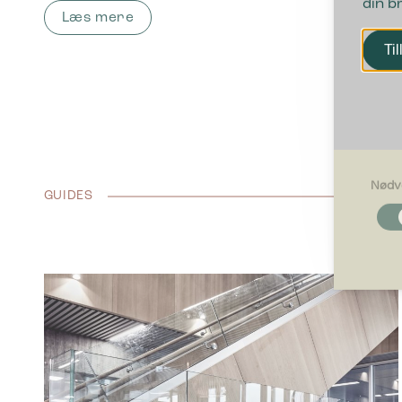
din b
Læs mere
Til
Nødv
GUIDES
Nødvendi
Nødvendig
grundlægg
Hjemmesid
Præferen
Præferenc
måde hjemm
befinder di