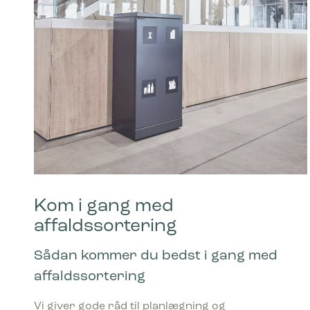
Statistik
Statistis
ved at in
Marketing
Marketing 
annoncer,
værdifuld
Kom i gang med
affaldssortering
Sådan kommer du bedst i gang med
affaldssortering
Vi giver gode råd til planlægning og