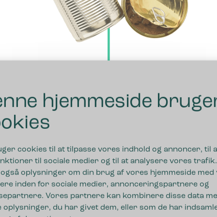
Lær om affaldshierarkiet og -
nne hjemmeside bruge
begreber
okies
Bliv klogere på cirkulær økonomi og
begreber indenfor affald og sortering
uger cookies til at tilpasse vores indhold og annoncer, til a
nktioner til sociale medier og til at analysere vores trafik.
Første prioritet er at mindske mængderne af
 også oplysninger om din brug af vores hjemmeside med
affald. Herefter bevæger vi os ned ad i
ere inden for sociale medier, annonceringspartnere og
affaldshierarkiet til genbrug og genanvendelse.
separtnere. Vores partnere kan kombinere disse data m
Bliv inspireret til, hvordan vi gør det.
 oplysninger, du har givet dem, eller som de har indsamle