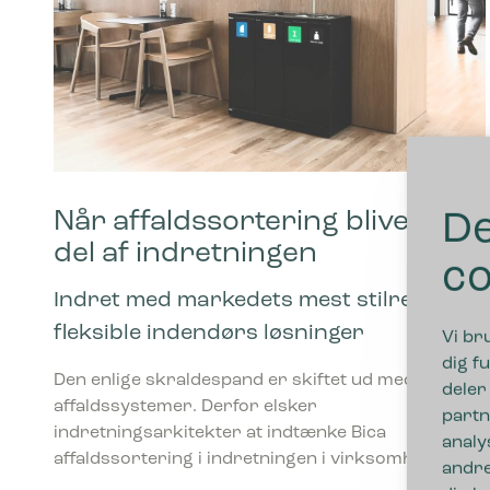
Når affaldssortering bliver en
De
del af indretningen
co
Indret med markedets mest stilrene og
fleksible indendørs løsninger
Vi br
dig fu
Den enlige skraldespand er skiftet ud med
deler
affaldssystemer. Derfor elsker
partn
indretningsarkitekter at indtænke Bica
analy
affaldssortering i indretningen i virksomhederne.
andre