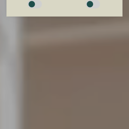
brugbar ved at aktivere grundlæggende funktioner såsom
side-navigation og adgang til sikre områder af hjemmesiden.
Hjemmesiden kan ikke fungere ordentligt uden disse cookies.
Præferencer
Præference cookies gør det muligt for en hjemmeside at
huske oplysninger, der ændrer den måde hjemmesiden ser
ud eller opfører sig på. F.eks. dit foretrukne sprog, eller den
region, du befinder dig i.
Statistik
Statistiske cookies giver hjemmesideejere indsigt i brugernes
interaktion med hjemmesiden, ved at indsamle og rapportere
oplysninger anonymt.
Marketing
Marketing cookies bruges til at spore brugere på tværs af
websites. Hensigten er at vise annoncer, der er relevante og
engagerende for den enkelte bruger, og dermed mere
værdifulde for udgivere og tredjeparts-annoncører.