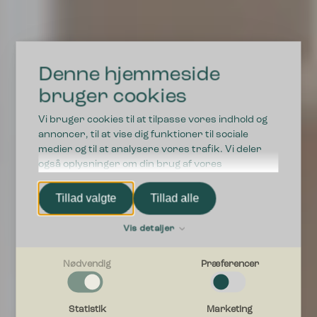
Denne hjemmeside
bruger cookies
Vi bruger cookies til at tilpasse vores indhold og
annoncer, til at vise dig funktioner til sociale
medier og til at analysere vores trafik. Vi deler
også oplysninger om din brug af vores
hjemmeside med vores partnere inden for sociale
medier, annonceringspartnere og
Tillad valgte
Tillad alle
analysepartnere. Vores partnere kan kombinere
disse data med andre oplysninger, du har givet
Vis detaljer
dem, eller som de har indsamlet fra din brug af
deres tjenester.
Nødvendig
Præferencer
Nødvendig
Nødvendige cookies hjælper med at gøre en hjemmeside
Statistik
Marketing