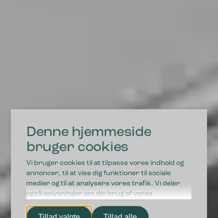
Denne hjemmeside
DRIFTSSIKRE LØSNINGER I HØJ KVALITET
bruger cookies
Vi bruger cookies til at tilpasse vores indhold og
Vi styrker fremtidens
annoncer, til at vise dig funktioner til sociale
medier og til at analysere vores trafik. Vi deler
affaldssortering
også oplysninger om din brug af vores
hjemmeside med vores partnere inden for sociale
medier, annonceringspartnere og
Tillad valgte
Tillad alle