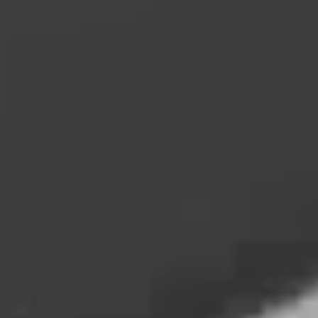
Marketing
Marketing cookies bruges til at spore brugere på tværs af
websites. Hensigten er at vise annoncer, der er relevante og
engagerende for den enkelte bruger, og dermed mere
værdifulde for udgivere og tredjeparts-annoncører.