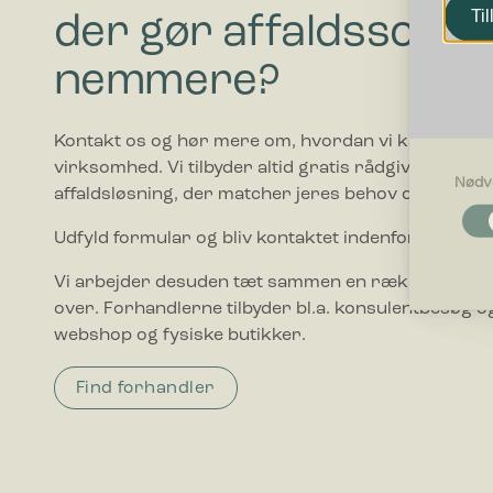
Til
der gør affaldssorte
nemmere?
Kontakt os og hør mere om, hvordan vi kan hjælpe
virksomhed. Vi tilbyder altid gratis rådgivning i forho
Nødv
affaldsløsning, der matcher jeres behov og budget.
Nødvendi
Nødvendig
Udfyld formular og bliv kontaktet indenfor 1-2 hve
grundlægg
Hjemmesid
Vi arbejder desuden tæt sammen en række forhand
over. Forhandlerne tilbyder bl.a. konsulentbesøg og
Præferen
webshop og fysiske butikker.
Præferenc
måde hjemm
Find forhandler
befinder di
Statistik
Statistis
ved at in