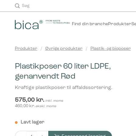
Fortsæt
TEST
Søg
til
indhold
Find din branche
Produkter
S
Produkter
/
Øvrige produkter
/
Plastik- og bioposer
Plastikposer 60 liter LDPE,
genanvendt Rød
Kraftige plastikposer til affaldssortering.
575,00
kr.
inkl. moms
460,00
kr.
ekskl. moms
Lavt lager