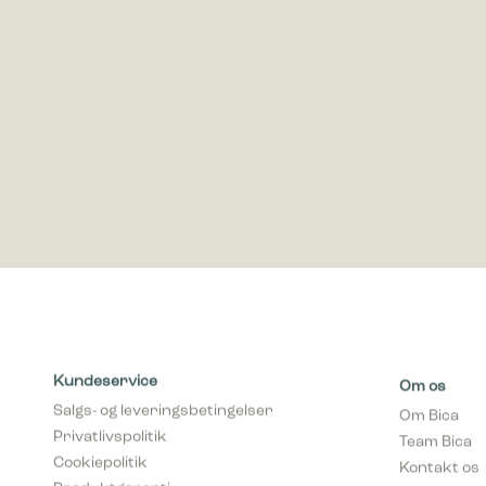
Marketing
Marketing 
annoncer,
værdifuld
Kundeservice
Om os
Salgs- og leveringsbetingelser
Om Bica
Privatlivspolitik
Team Bica
Cookiepolitik
Kontakt os
Produktgaranti
Miljø & ans