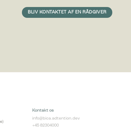
 vise
e
Kontakt os
info@bica.adtention.dev
e)
+45 82304000
Telefontider: