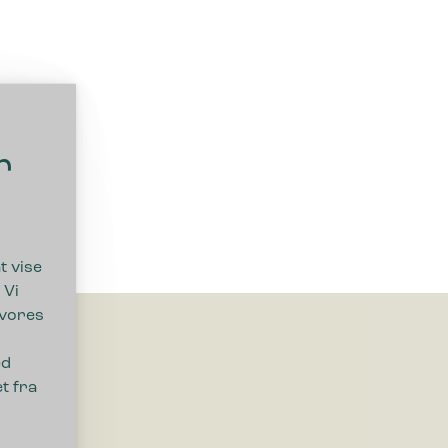
r
t vise
 Vi
 vores
ed
t fra