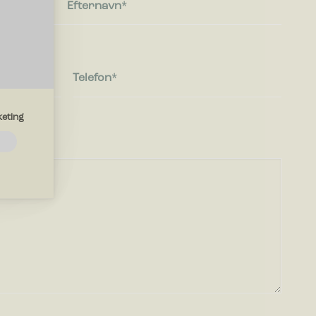
Efternavn
Telefon
eting
emmesiden.
d?
drer den
region, du
mesiden,