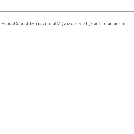
ervices
Cases
Bliv inspireret
Miljø & ansvarlighed
Professionel