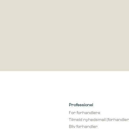
cookies bruges til at spore brugere på tværs af websites. Hensigten er at
 der er relevante og engagerende for den enkelte bruger, og dermed mer
e for udgivere og tredjeparts-annoncører.
Professionel
For forhandlere
Tilmeld nyhedsmail (forhandler
Bliv forhandler
varlighed