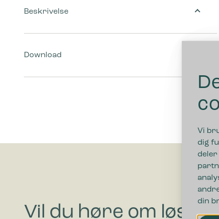
Beskrivelse
Download
De
co
Vi br
dig fu
deler
partn
analy
andre
din b
Vil du høre om løsnin