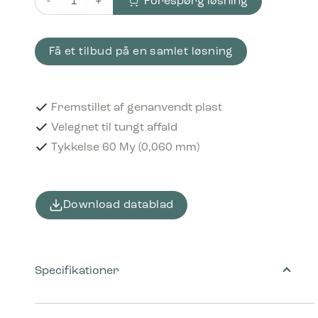
Forespørg løsning
Plastikposer 60 liter LDPE, genanvendt Rød antal
Få et tilbud på en samlet løsning
Fremstillet af genanvendt plast
Velegnet til tungt affald
Tykkelse 60 My (0,060 mm)
Download datablad
Specifikationer