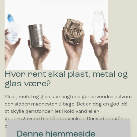
Hvor rent skal plast, metal og
glas være?
Plast, metal og glas kan sagtens genanvendes selvom
der sidder madrester tilbage. Det er dog en god idé
at skylle genstanden let i kold vand eller
genbrugsvand fra håndopvasken. Derved undgår du
også lugtgener og bananfluer.
Denne hjemmeside