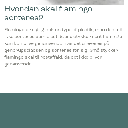
huske oplysninger, der ændrer den måde hjemmesiden ser
Hvordan skal flamingo
ud eller opfører sig på. F.eks. dit foretrukne sprog, eller den
region, du befinder dig i.
sorteres?
Flamingo er rigtig nok en type af plastik, men den må
Statistik
Statistiske cookies giver hjemmesideejere indsigt i brugernes
ikke sorteres som plast. Store stykker rent flamingo
interaktion med hjemmesiden, ved at indsamle og rapportere
kan kun blive genanvendt, hvis det afleveres på
oplysninger anonymt.
genbrugspladsen og sorteres for sig. Små stykker
flamingo skal til restaffald, da det ikke bliver
Marketing
genanvendt.
Marketing cookies bruges til at spore brugere på tværs af
websites. Hensigten er at vise annoncer, der er relevante og
engagerende for den enkelte bruger, og dermed mere
værdifulde for udgivere og tredjeparts-annoncører.