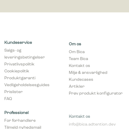
Kundeservice
Om os
Salgs- og
Om Bica
leveringsbetingelser
Team Bica
Privatlivspolitik
Kontakt os
Cookiepolitik
Miljø & ansvarlighed
Produktgaranti
Kundecases
Vedligeholdelsesguides
Artikler
Prislister
Prøv produkt konfigurator
FAQ
Professionel
Kontakt os
For forhandlere
info@bica.adtention.dev
Tilmeld nyhedsmail
+45 82304000