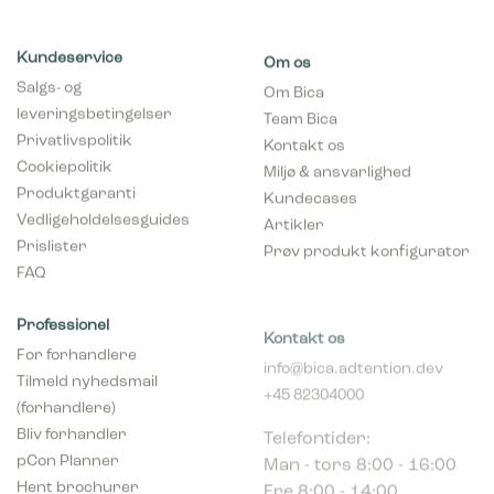
Kundeservice
Om os
Salgs- og
Om Bica
leveringsbetingelser
Team Bica
Privatlivspolitik
Kontakt os
Cookiepolitik
Miljø & ansvarlighed
Produktgaranti
Kundecases
Vedligeholdelsesguides
Artikler
Prislister
Prøv produkt konfigurator
FAQ
Professionel
Kontakt os
For forhandlere
info@bica.adtention.dev
Tilmeld nyhedsmail
+45 82304000
(forhandlere)
Telefontider:
Bliv forhandler
Man - tors 8:00 - 16:00
pCon Planner
Fre 8:00 - 14:00
Hent brochurer