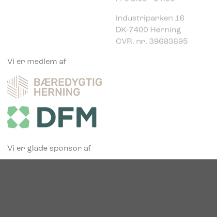
Industriparken 16
DK-7400 Herning
CVR. nr. 39683695
Vi er medlem af
Vi er glade sponsor af