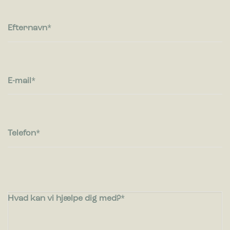
huske oplysninger, der ændrer den måde hjemmesiden ser
ud eller opfører sig på. F.eks. dit foretrukne sprog, eller den
region, du befinder dig i.
Efternavn
Statistik
Statistiske cookies giver hjemmesideejere indsigt i brugernes
interaktion med hjemmesiden, ved at indsamle og rapportere
E-mail
oplysninger anonymt.
Marketing
Marketing cookies bruges til at spore brugere på tværs af
websites. Hensigten er at vise annoncer, der er relevante og
Telefon
engagerende for den enkelte bruger, og dermed mere
værdifulde for udgivere og tredjeparts-annoncører.
Hvad kan vi hjælpe dig med?