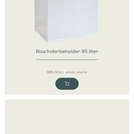
Bica Inderbeholder 95 liter
995,00
kr.
ekskl. moms