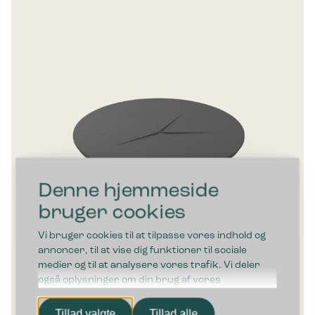
Denne hjemmeside
bruger cookies
Vi bruger cookies til at tilpasse vores indhold og
annoncer, til at vise dig funktioner til sociale
medier og til at analysere vores trafik. Vi deler
også oplysninger om din brug af vores
hjemmeside med vores partnere inden for sociale
Bica Flaskeindkast Ø18 cm
medier, annonceringspartnere og
Tillad valgte
Tillad alle