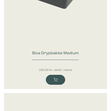
Bica Drypbakke Medium
150,00
kr.
ekskl. moms