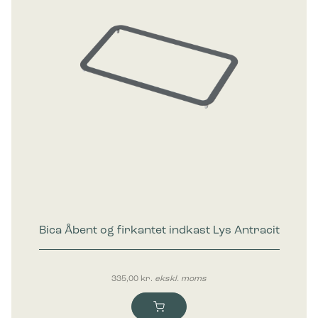
Bica Åbent og firkantet indkast Lys Antracit
335,00
kr.
ekskl. moms