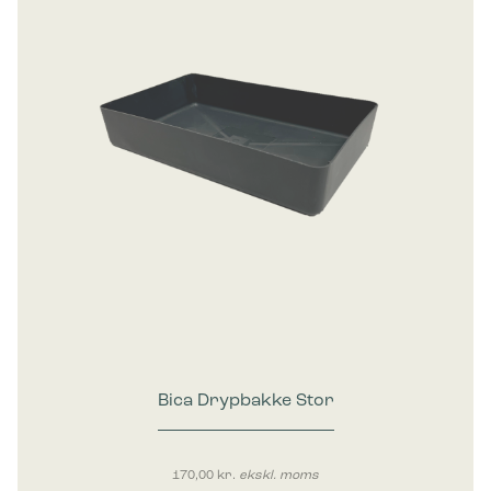
Bica Drypbakke Stor
170,00
kr.
ekskl. moms