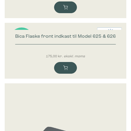
Bica Flaske front indkast til Model 625 & 626
Nyhed
175,00
kr.
ekskl. moms