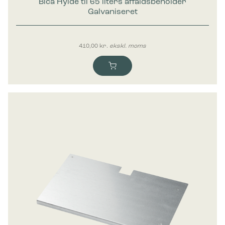
Bica Hylde til 65 liters affaldsbeholder
Galvaniseret
410,00
kr.
ekskl. moms