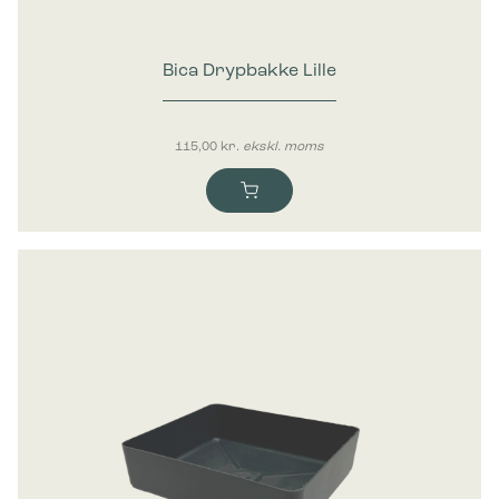
Bica Drypbakke Lille
115,00
kr.
ekskl. moms