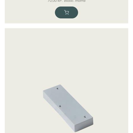
70,00
kr.
ekskl. moms