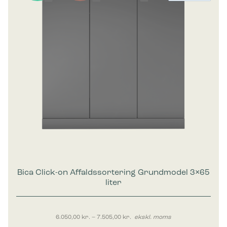
Bica Click-on Affaldssortering Grundmodel 3×65
liter
Prisinterval: 6.050,00 kr. til 7.50
6.050,00
kr.
–
7.505,00
kr.
ekskl. moms