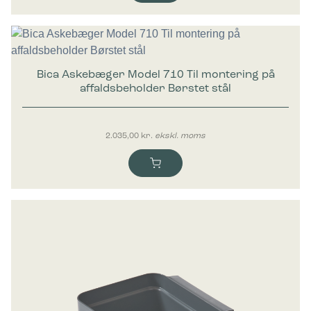
Bica Askebæger Model 710 Til montering på
affaldsbeholder Børstet stål
2.035,00
kr.
ekskl. moms