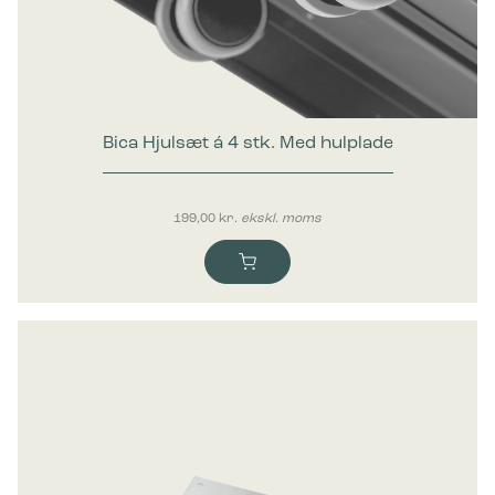
Marketing
Marketing cookies bruges til at spore brugere på tværs af
websites. Hensigten er at vise annoncer, der er relevante og
engagerende for den enkelte bruger, og dermed mere
værdifulde for udgivere og tredjeparts-annoncører.
Bica Hjulsæt á 4 stk. Med hulplade
199,00
kr.
ekskl. moms