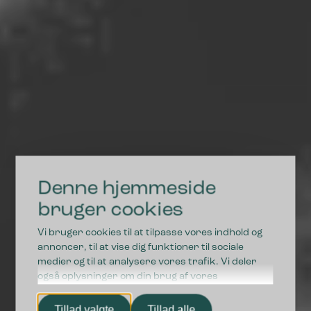
Denne hjemmeside
DRIFTSSIKRE LØSNINGER I HØJ KVALITET
bruger cookies
Vi bruger cookies til at tilpasse vores indhold og
Vi styrker fremtidens
annoncer, til at vise dig funktioner til sociale
medier og til at analysere vores trafik. Vi deler
affaldssortering
også oplysninger om din brug af vores
hjemmeside med vores partnere inden for sociale
medier, annonceringspartnere og
Tillad valgte
Tillad alle