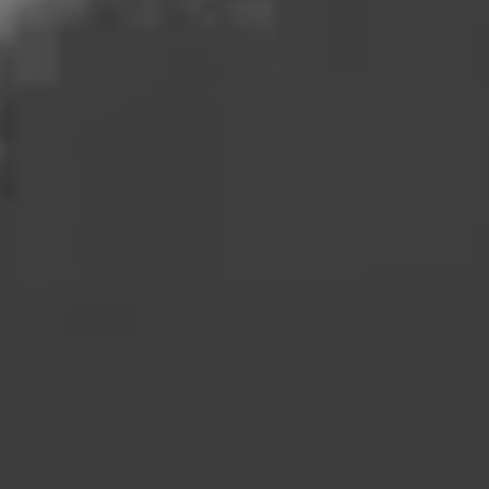
Marketing
Marketing cookies bruges til at spore brugere på tværs af
websites. Hensigten er at vise annoncer, der er relevante og
engagerende for den enkelte bruger, og dermed mere
værdifulde for udgivere og tredjeparts-annoncører.