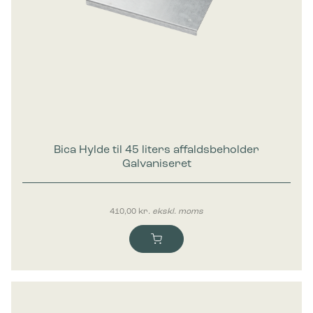
Marketing
Marketing cookies bruges til at spore brugere på tværs af
websites. Hensigten er at vise annoncer, der er relevante og
engagerende for den enkelte bruger, og dermed mere
værdifulde for udgivere og tredjeparts-annoncører.
Bica Hylde til 45 liters affaldsbeholder
Galvaniseret
410,00
kr.
ekskl. moms