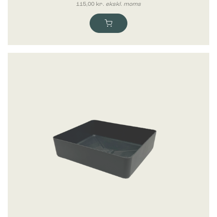
115,00
kr.
ekskl. moms