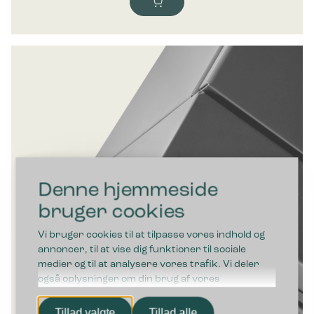
Denne hjemmeside
bruger cookies
Vi bruger cookies til at tilpasse vores indhold og
annoncer, til at vise dig funktioner til sociale
medier og til at analysere vores trafik. Vi deler
også oplysninger om din brug af vores
hjemmeside med vores partnere inden for sociale
medier, annonceringspartnere og
Tillad valgte
Tillad alle