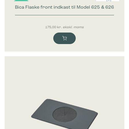
Bica Flaske front indkast til Model 625 & 626
Nyhed
175,00
kr.
ekskl. moms