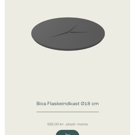
Bica Flaskeindkast Ø18 cm
555,00
kr.
ekskl. moms