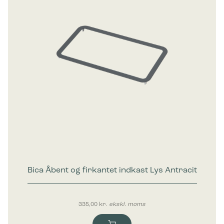
Bica Åbent og firkantet indkast Lys Antracit
335,00
kr.
ekskl. moms