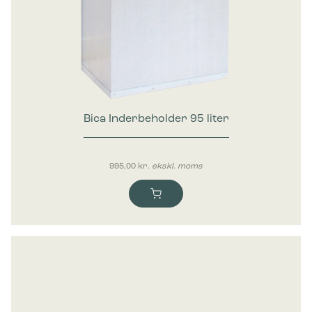
Bica Inderbeholder 95 liter
995,00
kr.
ekskl. moms