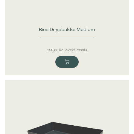
Bica Drypbakke Medium
150,00
kr.
ekskl. moms