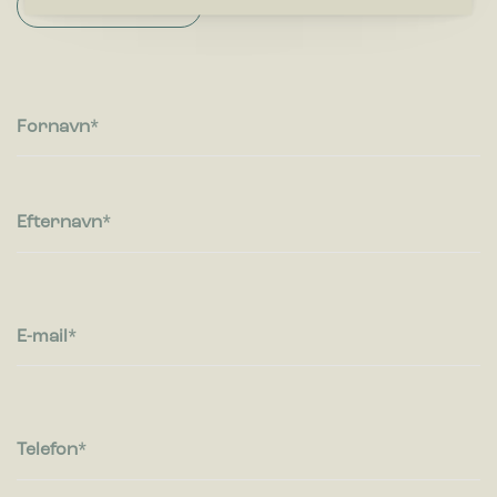
Find forhandler
Præferencer
Præference cookies gør det muligt for en hjemmeside at
huske oplysninger, der ændrer den måde hjemmesiden ser
ud eller opfører sig på. F.eks. dit foretrukne sprog, eller den
Fornavn
region, du befinder dig i.
Statistik
Statistiske cookies giver hjemmesideejere indsigt i brugernes
Efternavn
interaktion med hjemmesiden, ved at indsamle og rapportere
oplysninger anonymt.
Marketing
E-mail
Marketing cookies bruges til at spore brugere på tværs af
websites. Hensigten er at vise annoncer, der er relevante og
engagerende for den enkelte bruger, og dermed mere
værdifulde for udgivere og tredjeparts-annoncører.
Telefon