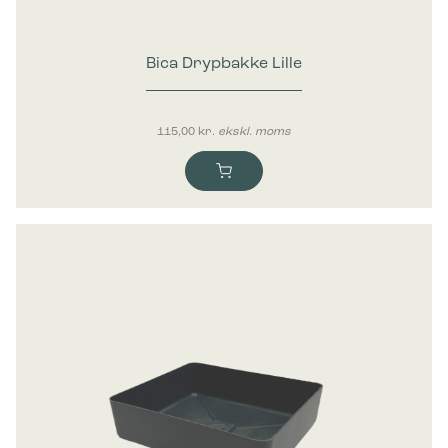
Bica Drypbakke Lille
115,00
kr.
ekskl. moms