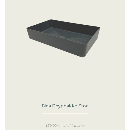
Bica Drypbakke Stor
170,00
kr.
ekskl. moms