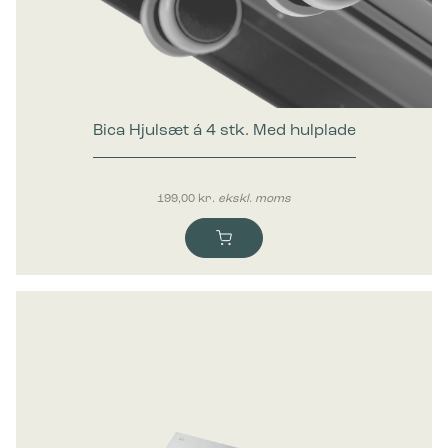
Marketing
Marketing cookies bruges til at spore brugere på tværs af
websites. Hensigten er at vise annoncer, der er relevante og
engagerende for den enkelte bruger, og dermed mere
værdifulde for udgivere og tredjeparts-annoncører.
Bica Hjulsæt á 4 stk. Med hulplade
199,00
kr.
ekskl. moms