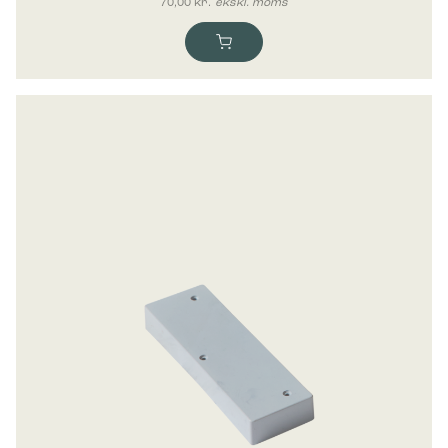
70,00
kr.
ekskl. moms