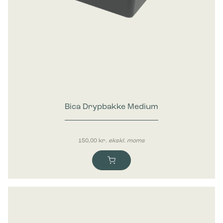
Bica Drypbakke Medium
150,00
kr.
ekskl. moms