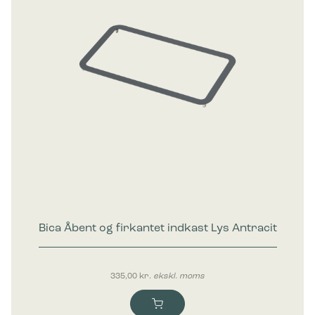
Bica Åbent og firkantet indkast Lys Antracit
335,00
kr.
ekskl. moms