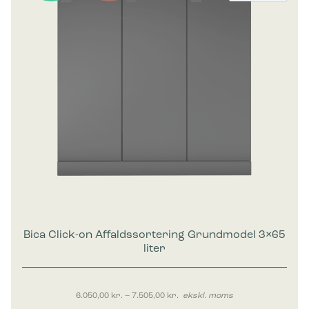
Bica Click-on Affaldssortering Grundmodel 3×65
liter
Prisinterval: 6.050,00 kr. til 7.50
6.050,00
kr.
–
7.505,00
kr.
ekskl. moms