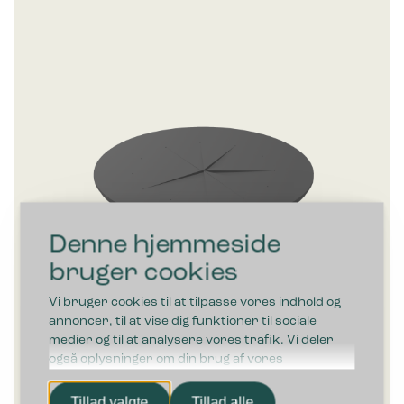
Denne hjemmeside
bruger cookies
Vi bruger cookies til at tilpasse vores indhold og
annoncer, til at vise dig funktioner til sociale
medier og til at analysere vores trafik. Vi deler
også oplysninger om din brug af vores
hjemmeside med vores partnere inden for sociale
Bica Flaskeindkast Ø18 cm
medier, annonceringspartnere og
Tillad valgte
Tillad alle