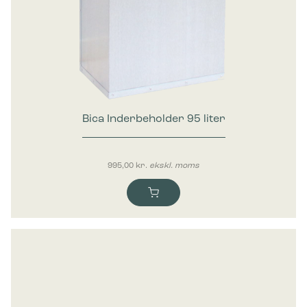
Bica Inderbeholder 95 liter
995,00
kr.
ekskl. moms