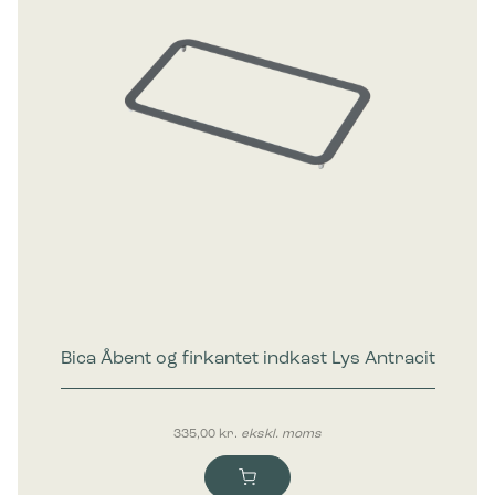
Bica Åbent og firkantet indkast Lys Antracit
335,00
kr.
ekskl. moms