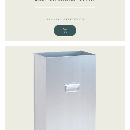
Bica Inderbeholder 65 liter
665,00
kr.
ekskl. moms