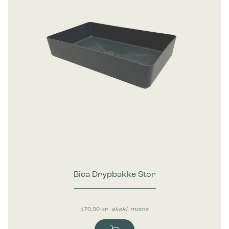
Bica Drypbakke Stor
170,00
kr.
ekskl. moms