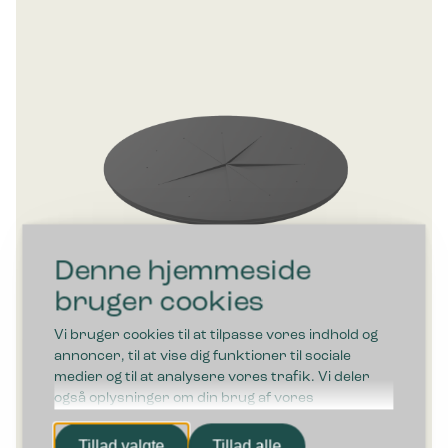
Denne hjemmeside
bruger cookies
Vi bruger cookies til at tilpasse vores indhold og
annoncer, til at vise dig funktioner til sociale
medier og til at analysere vores trafik. Vi deler
også oplysninger om din brug af vores
hjemmeside med vores partnere inden for sociale
Bica Flaskeindkast Ø18 cm
medier, annonceringspartnere og
Tillad valgte
Tillad alle