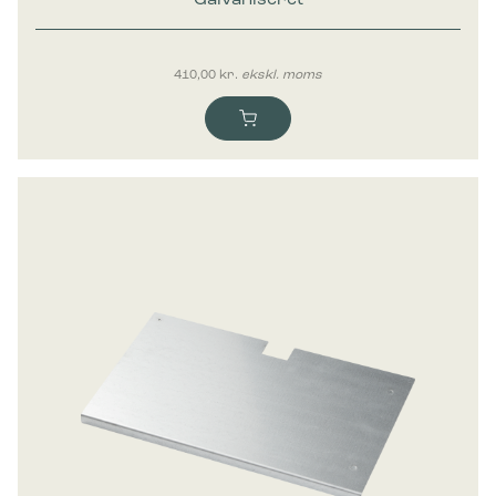
Bica Hylde til 65 liters affaldsbeholder
Galvaniseret
410,00
kr.
ekskl. moms