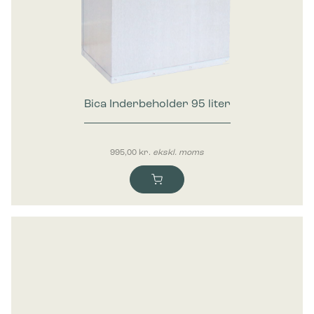
Bica Inderbeholder 95 liter
995,00
kr.
ekskl. moms