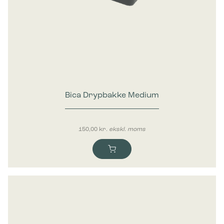
Bica Drypbakke Medium
150,00
kr.
ekskl. moms