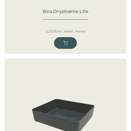
Bica Drypbakke Lille
115,00
kr.
ekskl. moms