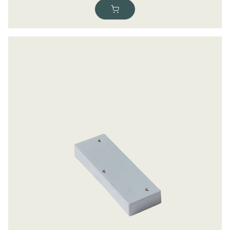
70,00
kr.
ekskl. moms