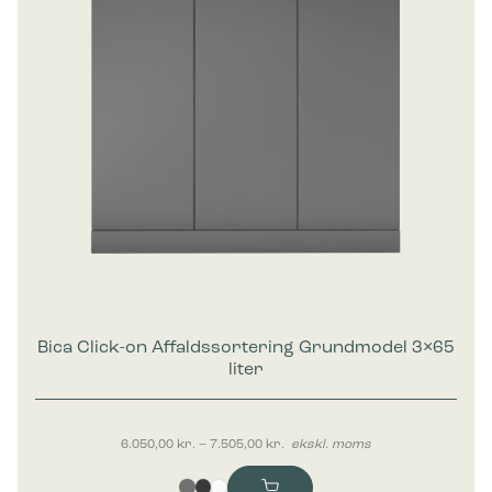
Bica Click-on Affaldssortering Grundmodel 3×65
liter
Prisinterval: 6.050,00 kr. til 7.50
6.050,00
kr.
–
7.505,00
kr.
ekskl. moms