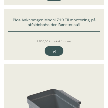
Bica Askebæger Model 710 Til montering på
affaldsbeholder Børstet stål
2.035,00
kr.
ekskl. moms