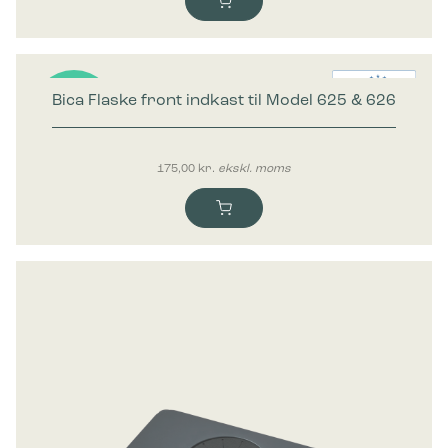
Bica Flaske front indkast til Model 625 & 626
Nyhed
175,00
kr.
ekskl. moms