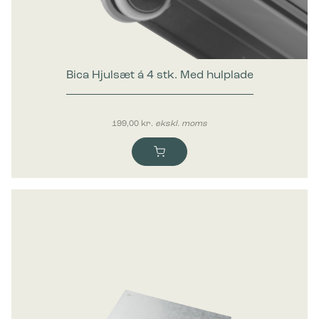
Marketing
Marketing cookies bruges til at spore brugere på tværs af
websites. Hensigten er at vise annoncer, der er relevante og
engagerende for den enkelte bruger, og dermed mere
værdifulde for udgivere og tredjeparts-annoncører.
Bica Hjulsæt á 4 stk. Med hulplade
199,00
kr.
ekskl. moms