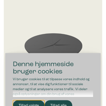
Denne hjemmeside
bruger cookies
Vi bruger cookies til at tilpasse vores indhold og
annoncer, til at vise dig funktioner til sociale
medier og til at analysere vores trafik. Vi deler
også oplysninger om din brug af vores
hjemmeside med vores partnere inden for sociale
Bica Flaskeindkast Ø18 cm
medier, annonceringspartnere og
Tillad valgte
Tillad alle