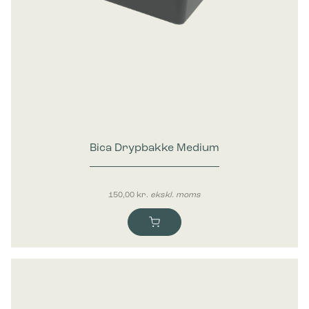
Bica Drypbakke Medium
150,00
kr.
ekskl. moms