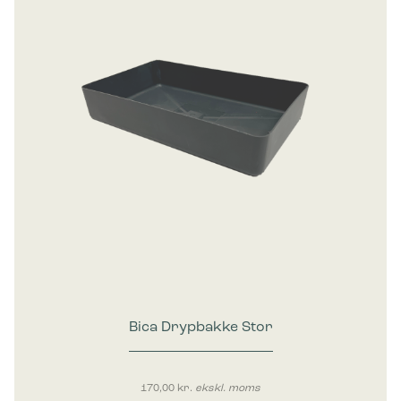
Bica Drypbakke Stor
170,00
kr.
ekskl. moms