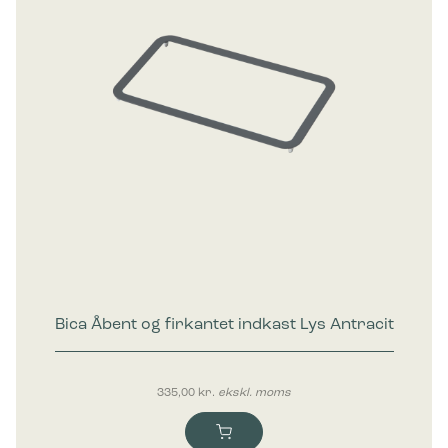
Bica Åbent og firkantet indkast Lys Antracit
335,00
kr.
ekskl. moms