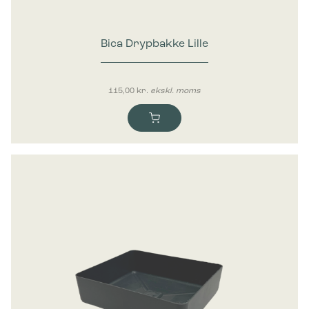
Bica Drypbakke Lille
115,00
kr.
ekskl. moms