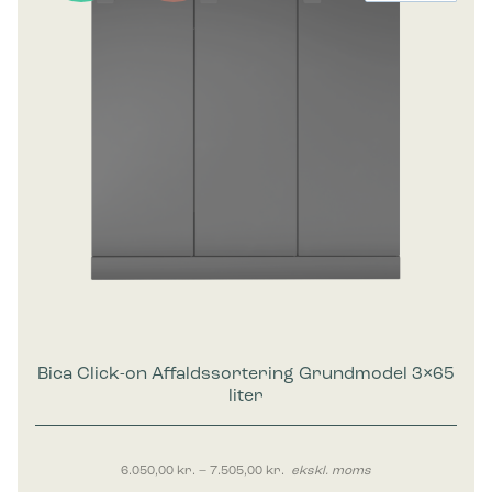
Bica Click-on Affaldssortering Grundmodel 3×65
liter
Prisinterval: 6.050,00 kr. til 7.50
6.050,00
kr.
–
7.505,00
kr.
ekskl. moms