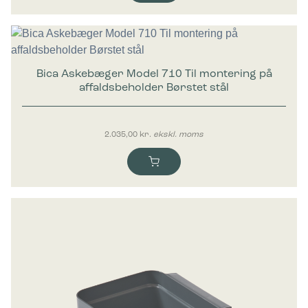
Bica Askebæger Model 710 Til montering på
affaldsbeholder Børstet stål
2.035,00
kr.
ekskl. moms