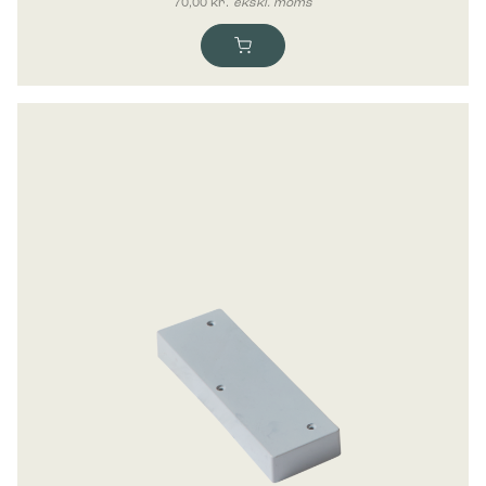
70,00
kr.
ekskl. moms