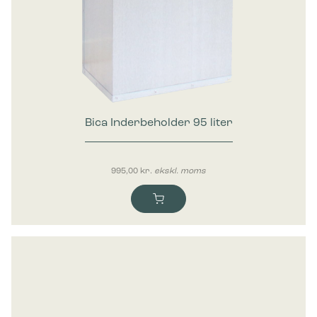
Bica Inderbeholder 95 liter
995,00
kr.
ekskl. moms