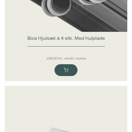
Marketing
Marketing cookies bruges til at spore brugere på tværs af
websites. Hensigten er at vise annoncer, der er relevante og
engagerende for den enkelte bruger, og dermed mere
værdifulde for udgivere og tredjeparts-annoncører.
Bica Hjulsæt á 4 stk. Med hulplade
199,00
kr.
ekskl. moms