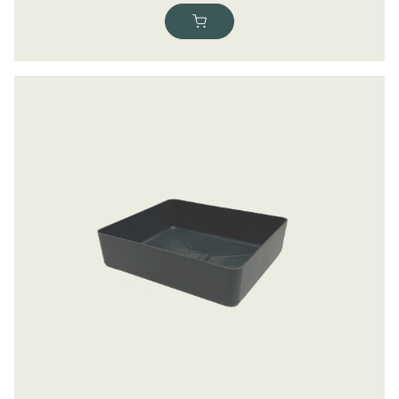
115,00
kr.
ekskl. moms