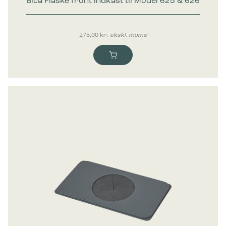
Bica Flaske front indkast til Model 625 & 626
Nyhed
175,00
kr.
ekskl. moms