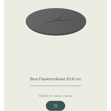
Bica Flaskeindkast Ø18 cm
555,00
kr.
ekskl. moms