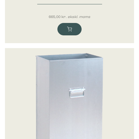
Bica Inderbeholder 65 liter
665,00
kr.
ekskl. moms