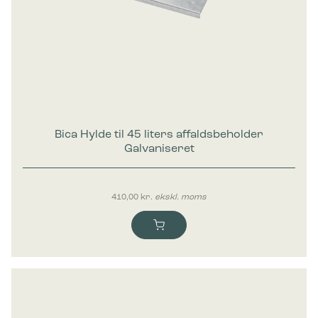
Marketing
Marketing cookies bruges til at spore brugere på tværs af
websites. Hensigten er at vise annoncer, der er relevante og
engagerende for den enkelte bruger, og dermed mere
værdifulde for udgivere og tredjeparts-annoncører.
Bica Hylde til 45 liters affaldsbeholder
Galvaniseret
410,00
kr.
ekskl. moms