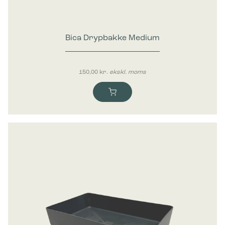
Bica Drypbakke Medium
150,00
kr.
ekskl. moms