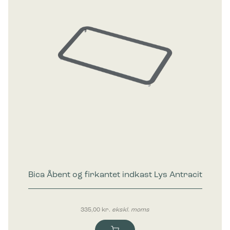
Bica Åbent og firkantet indkast Lys Antracit
335,00
kr.
ekskl. moms