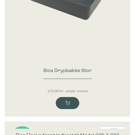
Bica Drypbakke Stor
170,00
kr.
ekskl. moms