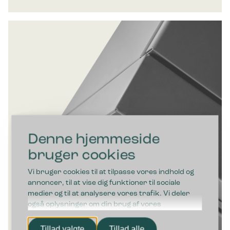
Denne hjemmeside
bruger cookies
Vi bruger cookies til at tilpasse vores indhold og
annoncer, til at vise dig funktioner til sociale
medier og til at analysere vores trafik. Vi deler
også oplysninger om din brug af vores
hjemmeside med vores partnere inden for sociale
medier, annonceringspartnere og
Tillad valgte
Tillad alle