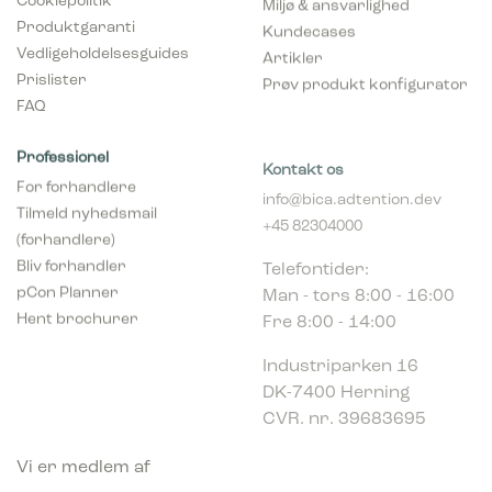
Miljø & ansvarlighed
Statistiske cookies giver hjemmesideejere indsigt i brugernes
Produktgaranti
interaktion med hjemmesiden, ved at indsamle og rapportere
Kundecases
oplysninger anonymt.
Vedligeholdelsesguides
Artikler
Prislister
Prøv produkt konfigurator
Marketing
FAQ
Marketing cookies bruges til at spore brugere på tværs af
websites. Hensigten er at vise annoncer, der er relevante og
Professionel
Kontakt os
engagerende for den enkelte bruger, og dermed mere
For forhandlere
værdifulde for udgivere og tredjeparts-annoncører.
info@bica.adtention.dev
Tilmeld nyhedsmail
+45 82304000
(forhandlere)
Telefontider:
Bliv forhandler
Man - tors 8:00 - 16:00
pCon Planner
Fre 8:00 - 14:00
Hent brochurer
Industriparken 16
DK-7400 Herning
CVR. nr. 39683695
Vi er medlem af