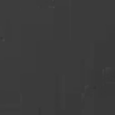
ke cookies giver hjemmesideejere indsigt i brugernes interaktion med hjem
dsamle og rapportere oplysninger anonymt.
cookies bruges til at spore brugere på tværs af websites. Hensigten er at
 der er relevante og engagerende for den enkelte bruger, og dermed mer
e for udgivere og tredjeparts-annoncører.