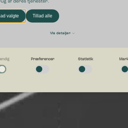
rug af deres tjenester.
Udforsk sortiment
lad valgte
Tillad alle
Vis detaljer
endig
Præferencer
Statistik
Mark
g
e cookies hjælper med at gøre en hjemmeside brugbar ved at aktivere
ende funktioner såsom side-navigation og adgang til sikre områder af hj
en kan ikke fungere ordentligt uden disse cookies.
cer
e cookies gør det muligt for en hjemmeside at huske oplysninger, der æn
esiden ser ud eller opfører sig på. F.eks. dit foretrukne sprog, eller den 
g i.