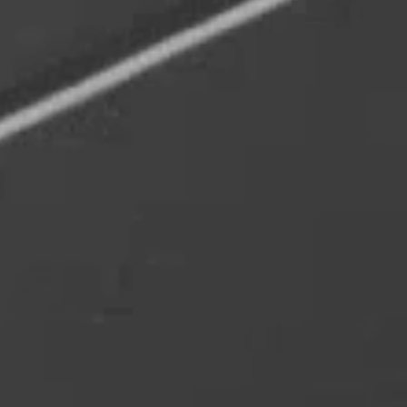
Statistik
Statistis
ved at in
Marketing
Marketing 
annoncer,
værdifuld