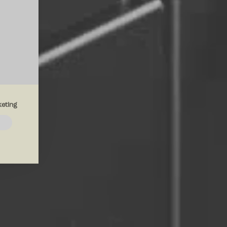
eting
emmesiden.
drer den
region, du