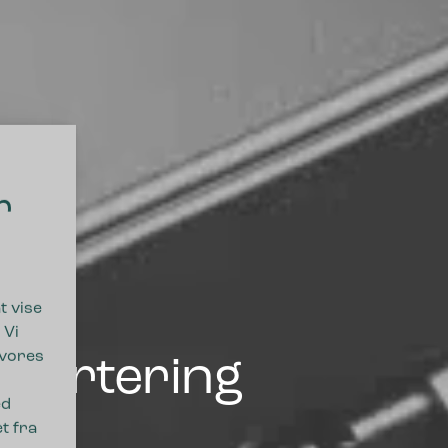
r
t vise
 Vi
 vores
ssortering
ed
t fra