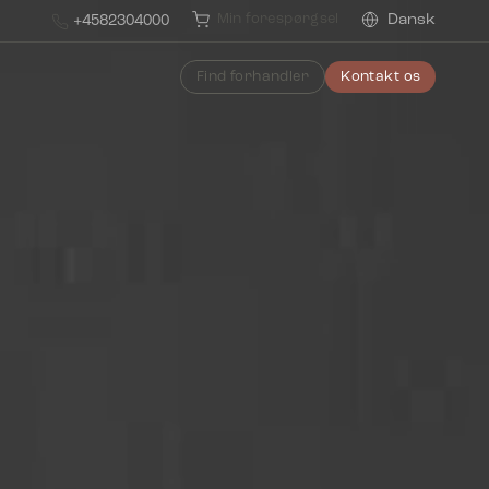
Min forespørgsel
Dansk
+4582304000
Find forhandler
Kontakt os