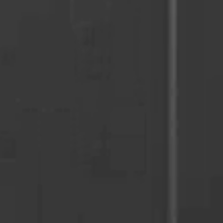
mesiden,
 vise
e