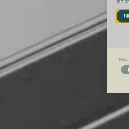
din b
Til
Nødv
Nødvendi
Nødvendig
grundlægg
Hjemmesid
Præferen
Præferenc
måde hjemm
befinder di