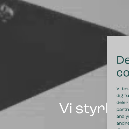
De
co
Vi br
dig fu
deler
Vi styrke
partn
analy
andre