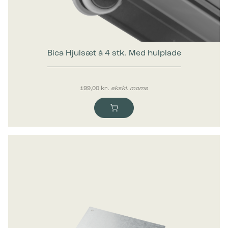
Marketing
Marketing cookies bruges til at spore brugere på tværs af
websites. Hensigten er at vise annoncer, der er relevante og
engagerende for den enkelte bruger, og dermed mere
værdifulde for udgivere og tredjeparts-annoncører.
Bica Hjulsæt á 4 stk. Med hulplade
199,00
kr.
ekskl. moms