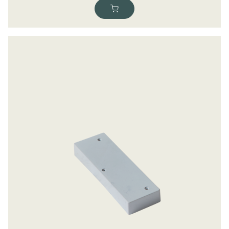
70,00
kr.
ekskl. moms