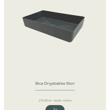
Bica Drypbakke Stor
170,00
kr.
ekskl. moms