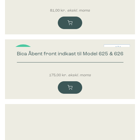
81,00
kr.
ekskl. moms
Bica Åbent front indkast til Model 625 & 626
Nyhed
175,00
kr.
ekskl. moms