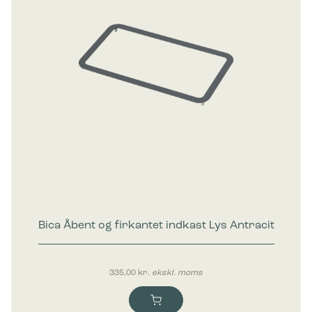
Bica Åbent og firkantet indkast Lys Antracit
335,00
kr.
ekskl. moms