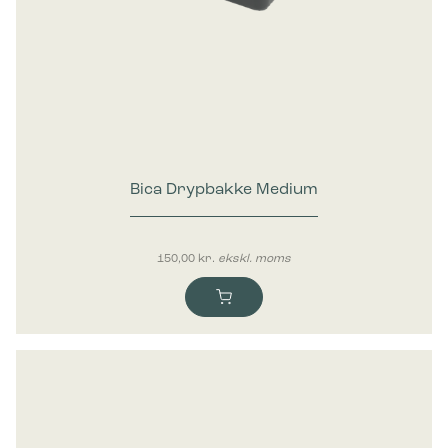
Bica Drypbakke Medium
150,00
kr.
ekskl. moms