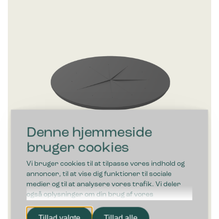
Denne hjemmeside
bruger cookies
Vi bruger cookies til at tilpasse vores indhold og
annoncer, til at vise dig funktioner til sociale
medier og til at analysere vores trafik. Vi deler
også oplysninger om din brug af vores
hjemmeside med vores partnere inden for sociale
Bica Flaskeindkast Ø18 cm
medier, annonceringspartnere og
Tillad valgte
Tillad alle