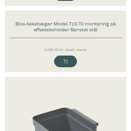
Bica Askebæger Model 710 Til montering på
affaldsbeholder Børstet stål
2.035,00
kr.
ekskl. moms