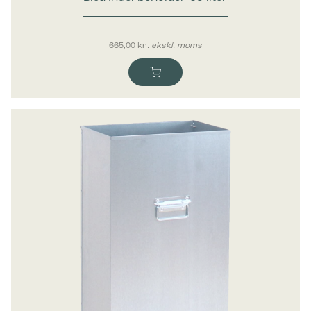
Bica Inderbeholder 65 liter
665,00
kr.
ekskl. moms