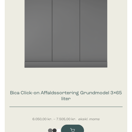
Bica Click-on Affaldssortering Grundmodel 3×65
liter
Prisinterval: 6.050,00 kr. til 7.50
6.050,00
kr.
–
7.505,00
kr.
ekskl. moms