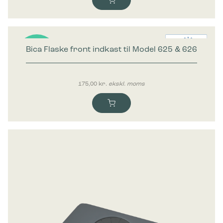
Bica Flaske front indkast til Model 625 & 626
Nyhed
175,00
kr.
ekskl. moms