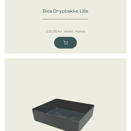
Bica Drypbakke Lille
115,00
kr.
ekskl. moms