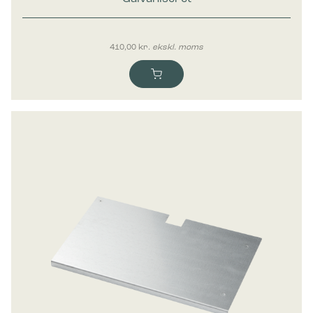
Bica Hylde til 65 liters affaldsbeholder
Galvaniseret
410,00
kr.
ekskl. moms