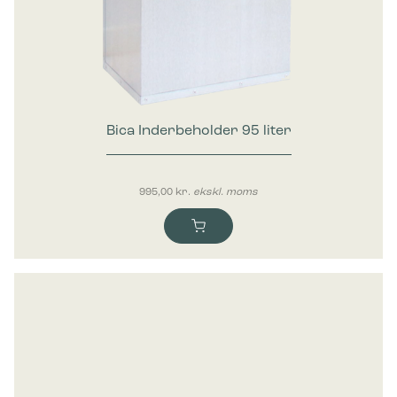
Bica Inderbeholder 95 liter
995,00
kr.
ekskl. moms