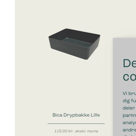
De
co
Vi br
dig fu
deler
Bica Drypbakke Lille
partn
analy
andre
115,00
kr.
ekskl. moms