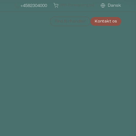
Min forespørgsel
Dansk
+4582304000
Find forhandler
Kontakt os