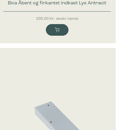
Bica Åbent og firkantet indkast Lys Antracit
335,00
kr.
ekskl. moms