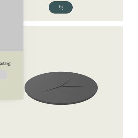
eting
emmesiden.
drer den
region, du