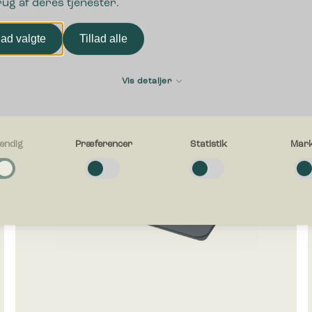
rug af deres tjenester.
lad valgte
Tillad alle
Vis detaljer
endig
Præferencer
Statistik
Mark
g
e cookies hjælper med at gøre en hjemmeside brugbar ved at aktivere
ende funktioner såsom side-navigation og adgang til sikre områder af hj
en kan ikke fungere ordentligt uden disse cookies.
cer
e cookies gør det muligt for en hjemmeside at huske oplysninger, der æn
esiden ser ud eller opfører sig på. F.eks. dit foretrukne sprog, eller den 
g i.