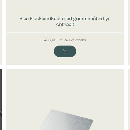
ke cookies giver hjemmesideejere indsigt i brugernes interaktion med hjem
dsamle og rapportere oplysninger anonymt.
Bica Flaskeindkast med gummimåtte Lys
Antracit
cookies bruges til at spore brugere på tværs af websites. Hensigten er at
 der er relevante og engagerende for den enkelte bruger, og dermed mer
435,00
kr.
ekskl. moms
e for udgivere og tredjeparts-annoncører.