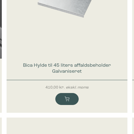
Bica Hylde til 45 liters affaldsbeholder
Galvaniseret
410,00
kr.
ekskl. moms