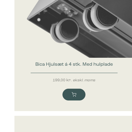
Bica Hjulsæt á 4 stk. Med hulplade
199,00
kr.
ekskl. moms