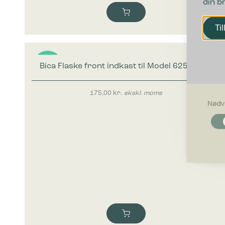
din b
Til
Bica Flaske front indkast til Model 625 & 626
Nyhed
175,00
kr.
ekskl. moms
Nødv
Nødvendi
Nødvendig
grundlægg
Hjemmesid
Præferen
Præferenc
måde hjemm
befinder di