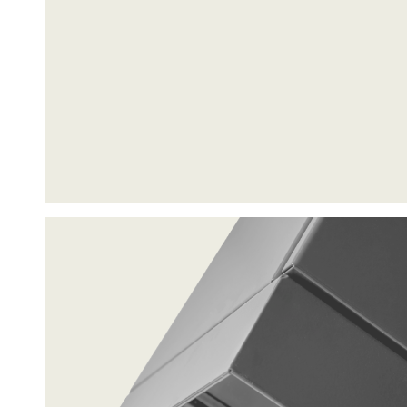
Statistik
Statistis
ved at in
Marketing
Marketing 
annoncer,
værdifuld