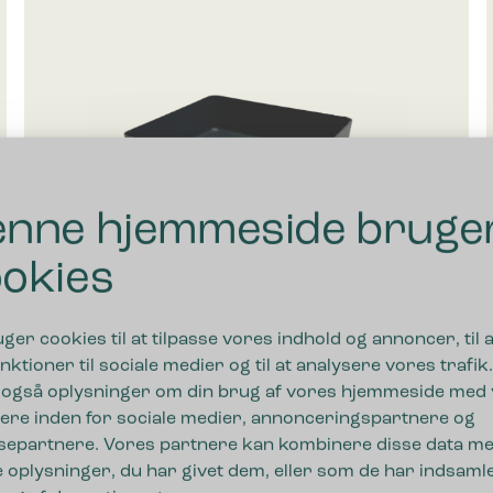
nne hjemmeside bruge
okies
uger cookies til at tilpasse vores indhold og annoncer, til a
nktioner til sociale medier og til at analysere vores trafik.
 også oplysninger om din brug af vores hjemmeside med
Bica Drypbakke Medium
ere inden for sociale medier, annonceringspartnere og
separtnere. Vores partnere kan kombinere disse data m
 oplysninger, du har givet dem, eller som de har indsamle
150,00
kr.
ekskl. moms