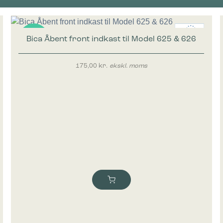
Bica Åbent front indkast til Model 625 & 626
Nyhed
175,00
kr.
ekskl. moms