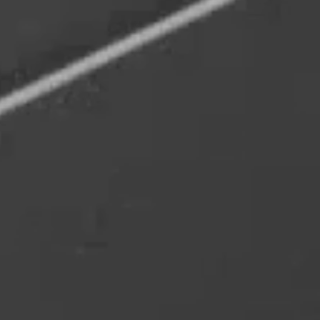
Statistik
Statistis
ved at in
Marketing
Marketing 
annoncer,
værdifuld