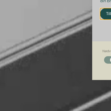
din b
Til
Nødv
Nødvendi
Nødvendig
grundlægg
Hjemmesid
Præferen
Præferenc
måde hjemm
befinder di