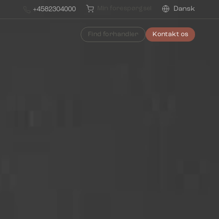
Min forespørgsel
Dansk
+4582304000
Find forhandler
Kontakt os