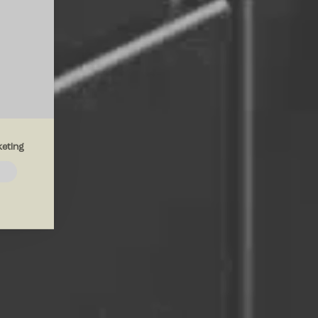
eting
emmesiden.
drer den
region, du