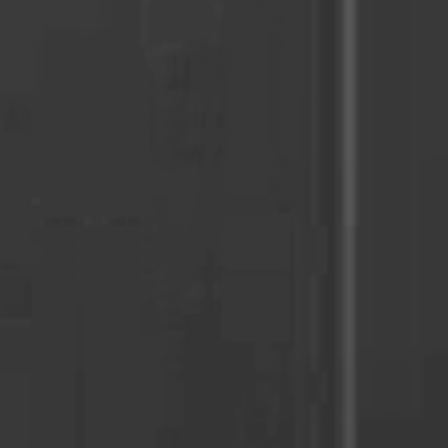
mesiden,
 vise
e