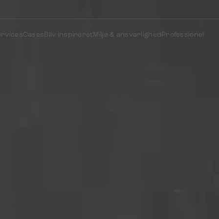
ervices
Cases
Bliv inspireret
Miljø & ansvarlighed
Professionel