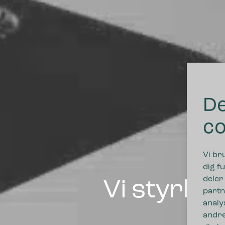
De
co
Vi br
dig fu
deler
Vi styrke
partn
analy
andre