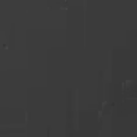
ke cookies giver hjemmesideejere indsigt i brugernes interaktion med hjem
dsamle og rapportere oplysninger anonymt.
cookies bruges til at spore brugere på tværs af websites. Hensigten er at
 der er relevante og engagerende for den enkelte bruger, og dermed mer
e for udgivere og tredjeparts-annoncører.