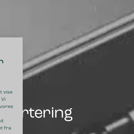
r
t vise
 Vi
 vores
ssortering
ed
t fra