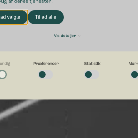
rug af deres tjenester.
Udforsk sortiment
lad valgte
Tillad alle
Vis detaljer
endig
Præferencer
Statistik
Mark
g
e cookies hjælper med at gøre en hjemmeside brugbar ved at aktivere
ende funktioner såsom side-navigation og adgang til sikre områder af hj
en kan ikke fungere ordentligt uden disse cookies.
cer
e cookies gør det muligt for en hjemmeside at huske oplysninger, der æn
esiden ser ud eller opfører sig på. F.eks. dit foretrukne sprog, eller den 
g i.