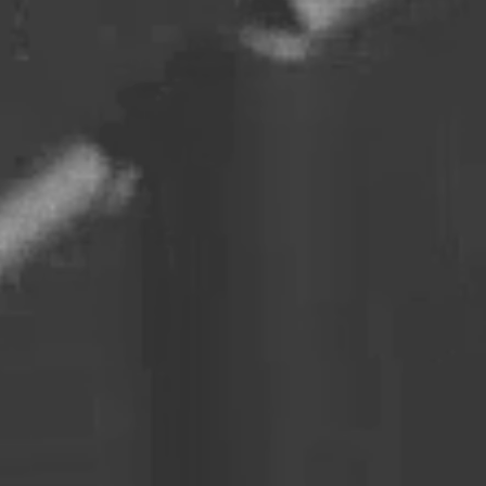
ke cookies giver hjemmesideejere indsigt i brugernes interaktion med hjem
dsamle og rapportere oplysninger anonymt.
cookies bruges til at spore brugere på tværs af websites. Hensigten er at
 der er relevante og engagerende for den enkelte bruger, og dermed mer
e for udgivere og tredjeparts-annoncører.