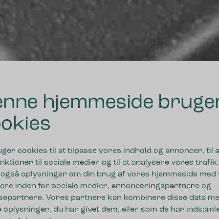
nne hjemmeside bruge
okies
DRIFTSSIKRE LØSNINGER I HØJ KVALITET
uger cookies til at tilpasse vores indhold og annoncer, til a
nktioner til sociale medier og til at analysere vores trafik.
 også oplysninger om din brug af vores hjemmeside med
r fremtidens affald
ere inden for sociale medier, annonceringspartnere og
separtnere. Vores partnere kan kombinere disse data m
 oplysninger, du har givet dem, eller som de har indsamle