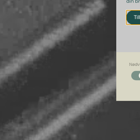
din b
Til
Nødv
Nødvendi
Nødvendig
grundlægg
Hjemmesid
Præferen
Præferenc
måde hjemm
befinder di