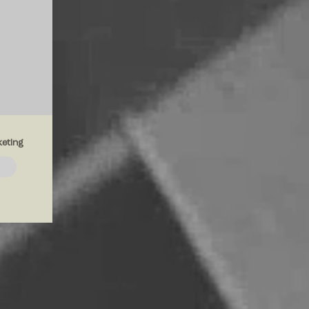
eting
emmesiden.
drer den
region, du