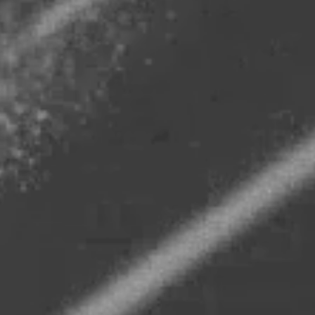
Statistik
Statistis
ved at in
Marketing
Marketing 
annoncer,
værdifuld