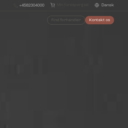
Min forespørgsel
Dansk
+4582304000
Find forhandler
Kontakt os