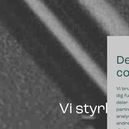
De
co
Vi br
dig fu
deler
Vi styrke
partn
analy
andre