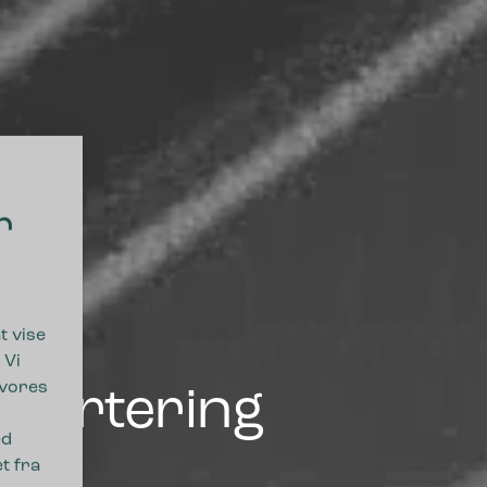
r
t vise
 Vi
 vores
ssortering
ed
t fra