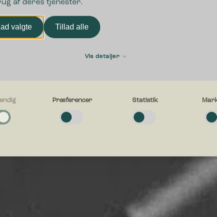
rug af deres tjenester.
Udforsk sortiment
lad valgte
Tillad alle
Vis detaljer
endig
Præferencer
Statistik
Mark
g
e cookies hjælper med at gøre en hjemmeside brugbar ved at aktivere
ende funktioner såsom side-navigation og adgang til sikre områder af hj
en kan ikke fungere ordentligt uden disse cookies.
cer
e cookies gør det muligt for en hjemmeside at huske oplysninger, der æn
esiden ser ud eller opfører sig på. F.eks. dit foretrukne sprog, eller den 
g i.