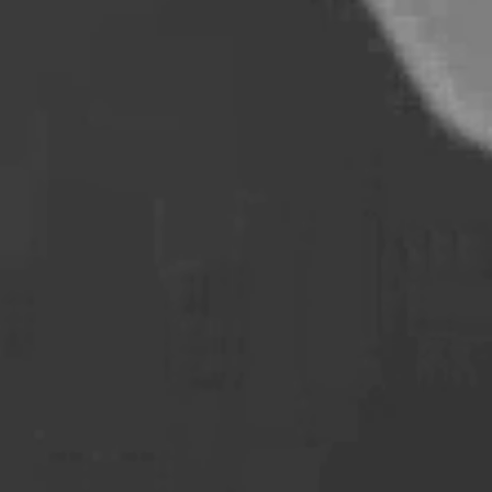
mesiden,
 vise
e