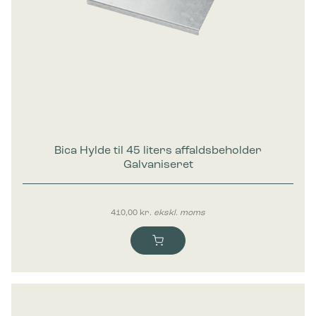
Marketing
Marketing cookies bruges til at spore brugere på tværs af
websites. Hensigten er at vise annoncer, der er relevante og
engagerende for den enkelte bruger, og dermed mere
værdifulde for udgivere og tredjeparts-annoncører.
Bica Hylde til 45 liters affaldsbeholder
Galvaniseret
410,00
kr.
ekskl. moms