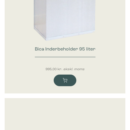
Bica Inderbeholder 95 liter
995,00
kr.
ekskl. moms