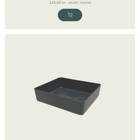
115,00
kr.
ekskl. moms