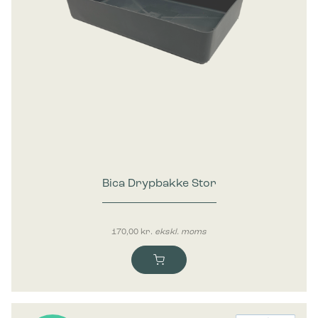
Bica Drypbakke Stor
170,00
kr.
ekskl. moms