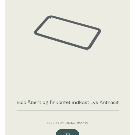
Bica Åbent og firkantet indkast Lys Antracit
335,00
kr.
ekskl. moms