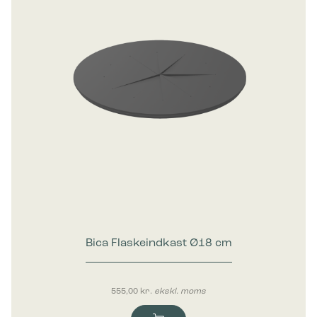
Bica Flaskeindkast Ø18 cm
555,00
kr.
ekskl. moms