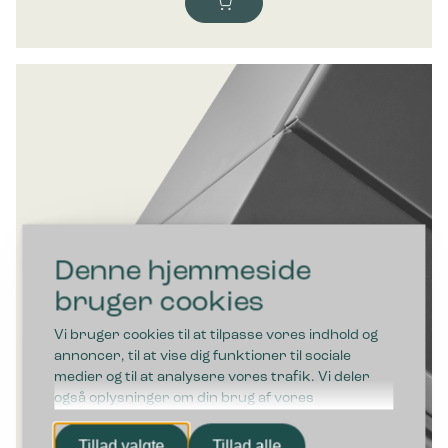
Denne hjemmeside
bruger cookies
Vi bruger cookies til at tilpasse vores indhold og
annoncer, til at vise dig funktioner til sociale
medier og til at analysere vores trafik. Vi deler
også oplysninger om din brug af vores
hjemmeside med vores partnere inden for sociale
medier, annonceringspartnere og
Tillad valgte
Tillad alle