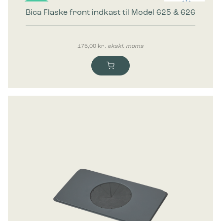
Bica Flaske front indkast til Model 625 & 626
Nyhed
175,00
kr.
ekskl. moms