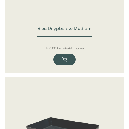
Bica Drypbakke Medium
150,00
kr.
ekskl. moms