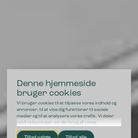
Denne hjemmeside
DRIFTSSIKRE LØSNINGER I HØJ KVALITET
bruger cookies
Vi bruger cookies til at tilpasse vores indhold og
Vi styrker fremtidens
annoncer, til at vise dig funktioner til sociale
medier og til at analysere vores trafik. Vi deler
affaldssortering
også oplysninger om din brug af vores
hjemmeside med vores partnere inden for sociale
medier, annonceringspartnere og
Tillad valgte
Tillad alle