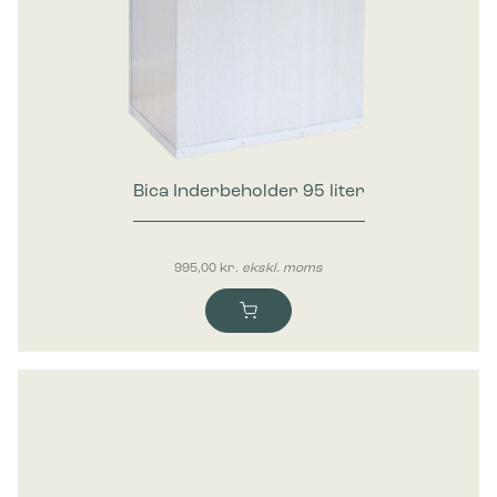
Bica Inderbeholder 95 liter
995,00
kr.
ekskl. moms