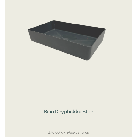
Bica Drypbakke Stor
170,00
kr.
ekskl. moms