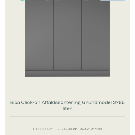
Bica Click-on Affaldssortering Grundmodel 3×65
liter
Prisinterval: 6.050,00 kr. til 7.50
6.050,00
kr.
–
7.505,00
kr.
ekskl. moms