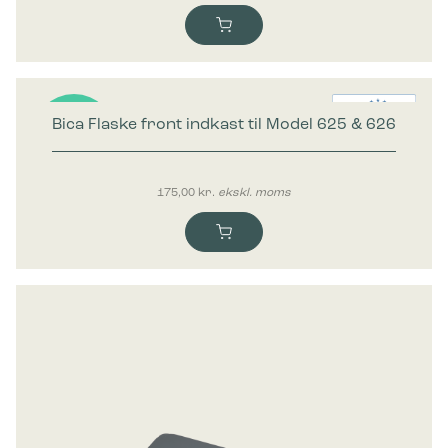
Bica Flaske front indkast til Model 625 & 626
Nyhed
175,00
kr.
ekskl. moms