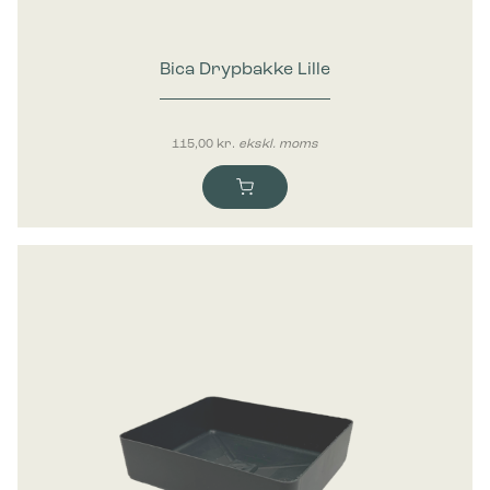
Bica Drypbakke Lille
115,00
kr.
ekskl. moms