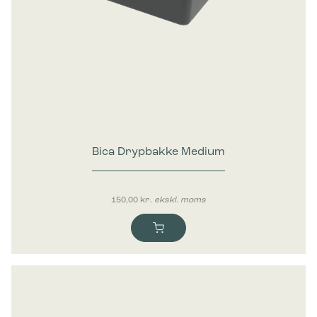
Bica Drypbakke Medium
150,00
kr.
ekskl. moms