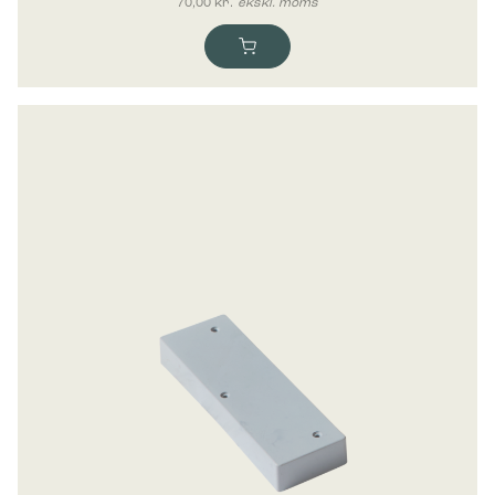
70,00
kr.
ekskl. moms