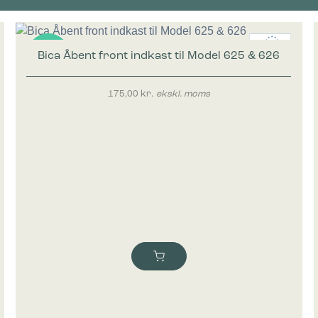
Bica Åbent front indkast til Model 625 & 626
Nyhed
175,00
kr.
ekskl. moms