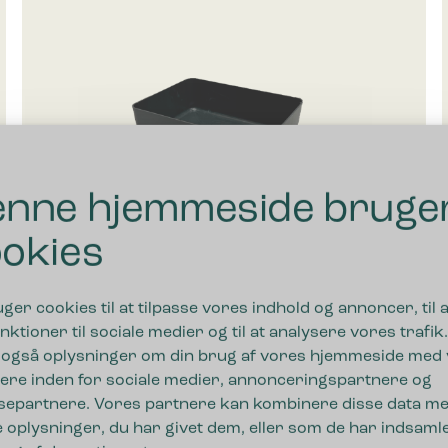
nne hjemmeside bruge
okies
uger cookies til at tilpasse vores indhold og annoncer, til a
nktioner til sociale medier og til at analysere vores trafik.
 også oplysninger om din brug af vores hjemmeside med
Bica Drypbakke Lille
ere inden for sociale medier, annonceringspartnere og
separtnere. Vores partnere kan kombinere disse data m
115,00
kr.
ekskl. moms
 oplysninger, du har givet dem, eller som de har indsamle
til 7.505,00 kr.