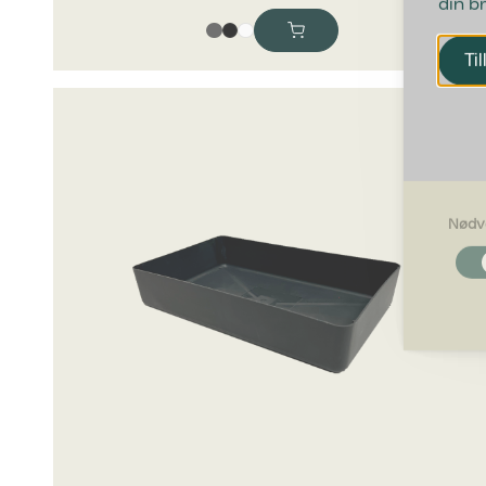
din b
Til
Nødv
Nødvendi
Nødvendig
grundlægg
Hjemmesid
Præferen
Præferenc
måde hjemm
befinder di