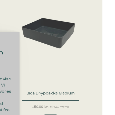
r
t vise
 Vi
 vores
Bica Drypbakke Medium
ed
150,00
kr.
ekskl. moms
t fra