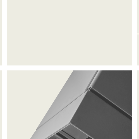
ke cookies giver hjemmesideejere indsigt i brugernes interaktion med hjem
dsamle og rapportere oplysninger anonymt.
cookies bruges til at spore brugere på tværs af websites. Hensigten er at
 der er relevante og engagerende for den enkelte bruger, og dermed mer
e for udgivere og tredjeparts-annoncører.