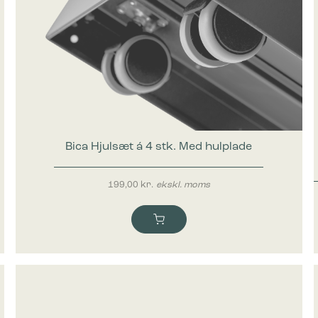
Bica Hjulsæt á 4 stk. Med hulplade
199,00
kr.
ekskl. moms