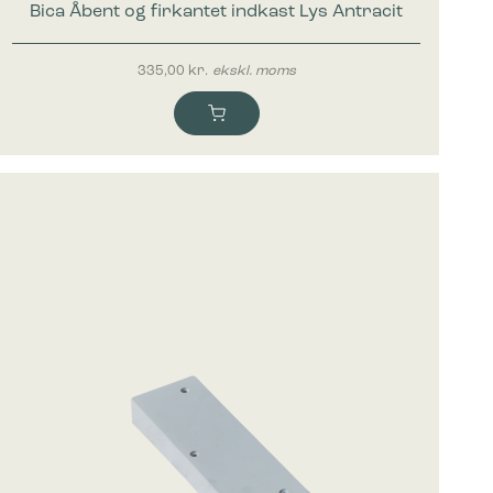
Bica Åbent og firkantet indkast Lys Antracit
335,00
kr.
ekskl. moms