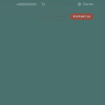
Min forespørgsel
Dansk
+4582304000
Find forhandler
Kontakt os