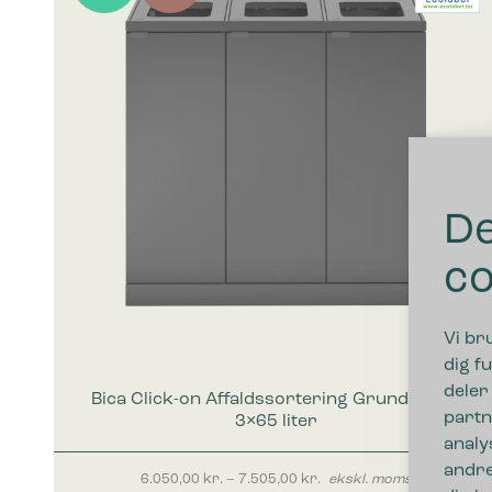
De
co
Vi br
dig fu
deler
Bica Click-on Affaldssortering Grundmodel
partn
3×65 liter
analy
andre
Prisinterval: 6.050,00 kr. 
6.050,00
kr.
–
7.505,00
kr.
ekskl. moms