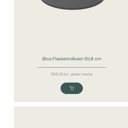
Bica Flaskeindkast Ø18 cm
555,00
kr.
ekskl. moms