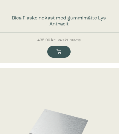
mesiden,
Bica Flaskeindkast med gummimåtte Lys
Antracit
 vise
e
435,00
kr.
ekskl. moms