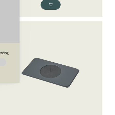
eting
emmesiden.
drer den
region, du