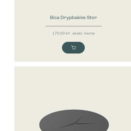
Statistik
Statistis
ved at in
Bica Drypbakke Stor
Marketing
Marketing 
170,00
kr.
ekskl. moms
annoncer,
værdifuld