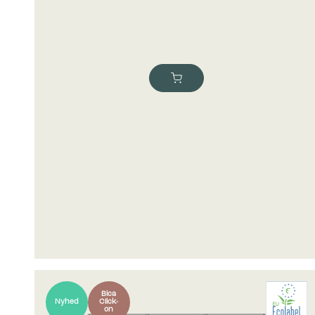
Bica
Nyhed
Click-
on