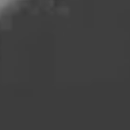
Marketing
Marketing cookies bruges til at spore brugere på tværs af
websites. Hensigten er at vise annoncer, der er relevante og
engagerende for den enkelte bruger, og dermed mere
værdifulde for udgivere og tredjeparts-annoncører.