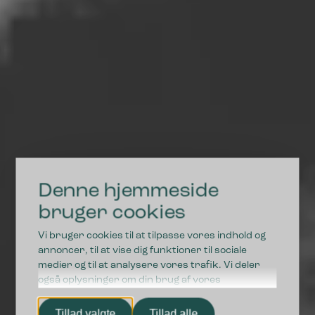
Denne hjemmeside
DRIFTSSIKRE LØSNINGER I HØJ KVALITET
bruger cookies
Vi bruger cookies til at tilpasse vores indhold og
Vi styrker fremtidens
annoncer, til at vise dig funktioner til sociale
medier og til at analysere vores trafik. Vi deler
affaldssortering
også oplysninger om din brug af vores
hjemmeside med vores partnere inden for sociale
medier, annonceringspartnere og
Tillad valgte
Tillad alle