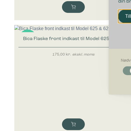
din b
Til
Bica Flaske front indkast til Model 625 & 626
Nyhed
175,00
kr.
ekskl. moms
Nødv
Nødvendi
Nødvendig
grundlægg
Hjemmesid
Præferen
Præferenc
måde hjemm
befinder di