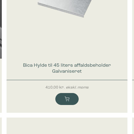
Bica Hylde til 45 liters affaldsbeholder
Galvaniseret
410,00
kr.
ekskl. moms