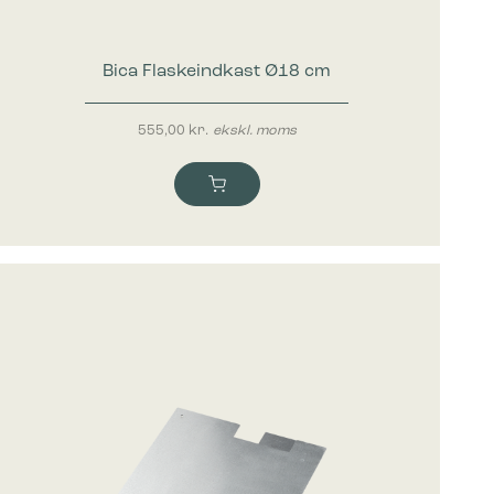
mesiden,
Bica Flaskeindkast Ø18 cm
 vise
555,00
kr.
ekskl. moms
e