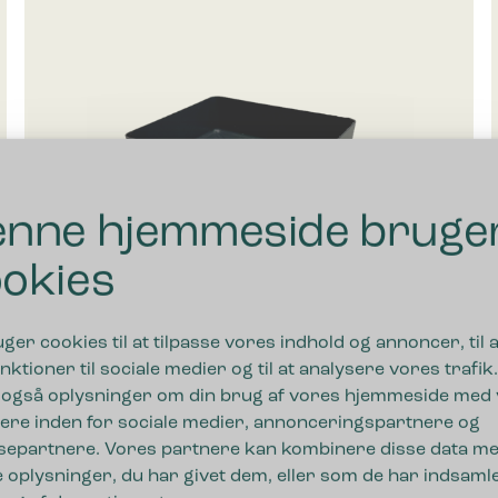
nne hjemmeside bruge
okies
uger cookies til at tilpasse vores indhold og annoncer, til a
nktioner til sociale medier og til at analysere vores trafik.
 også oplysninger om din brug af vores hjemmeside med
Bica Drypbakke Medium
ere inden for sociale medier, annonceringspartnere og
separtnere. Vores partnere kan kombinere disse data m
 oplysninger, du har givet dem, eller som de har indsamle
150,00
kr.
ekskl. moms