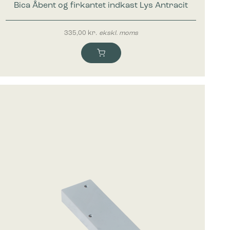
Bica Åbent og firkantet indkast Lys Antracit
335,00
kr.
ekskl. moms