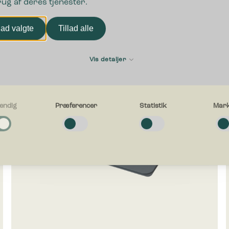
rug af deres tjenester.
lad valgte
Tillad alle
Vis detaljer
endig
Præferencer
Statistik
Mark
g
e cookies hjælper med at gøre en hjemmeside brugbar ved at aktivere
ende funktioner såsom side-navigation og adgang til sikre områder af hj
en kan ikke fungere ordentligt uden disse cookies.
cer
e cookies gør det muligt for en hjemmeside at huske oplysninger, der æn
esiden ser ud eller opfører sig på. F.eks. dit foretrukne sprog, eller den 
g i.