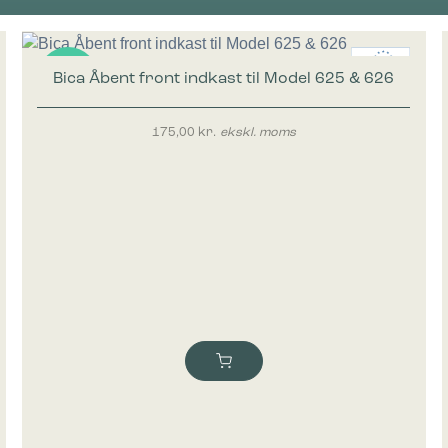
Bica Åbent front indkast til Model 625 & 626
Nyhed
175,00
kr.
ekskl. moms