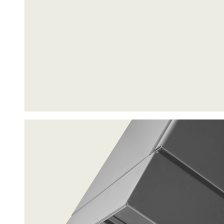
Statistik
Statistis
ved at in
Marketing
Marketing 
annoncer,
værdifuld