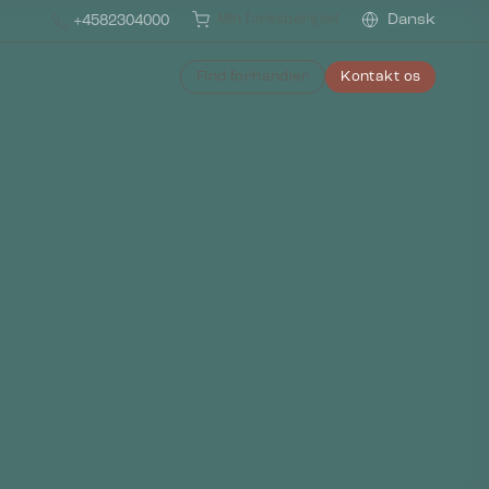
Min forespørgsel
Dansk
+4582304000
Find forhandler
Kontakt os