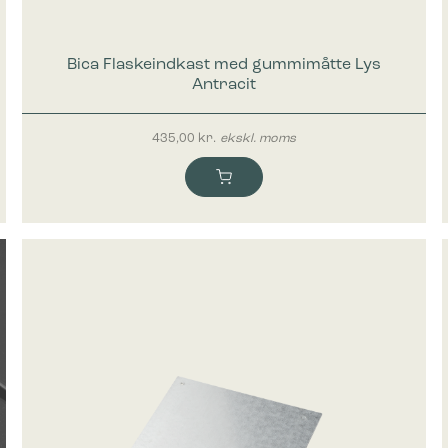
ke cookies giver hjemmesideejere indsigt i brugernes interaktion med hjem
dsamle og rapportere oplysninger anonymt.
Bica Flaskeindkast med gummimåtte Lys
Antracit
cookies bruges til at spore brugere på tværs af websites. Hensigten er at
 der er relevante og engagerende for den enkelte bruger, og dermed mer
435,00
kr.
ekskl. moms
e for udgivere og tredjeparts-annoncører.