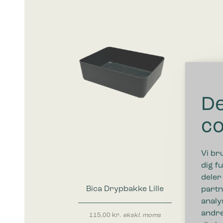
De
co
Vi br
dig fu
deler
Bica Drypbakke Lille
partn
analy
andre
115,00
kr.
ekskl. moms