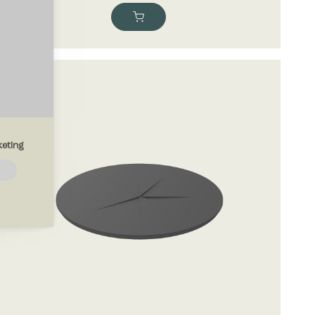
eting
emmesiden.
drer den
region, du