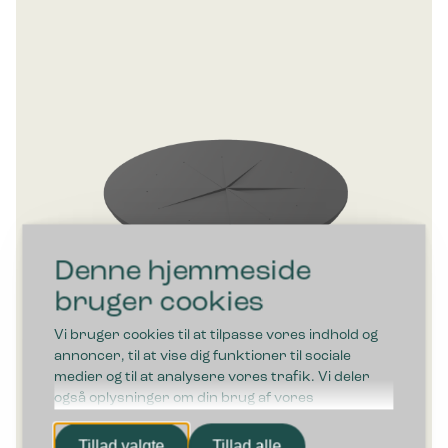
Denne hjemmeside
bruger cookies
Vi bruger cookies til at tilpasse vores indhold og
annoncer, til at vise dig funktioner til sociale
medier og til at analysere vores trafik. Vi deler
også oplysninger om din brug af vores
hjemmeside med vores partnere inden for sociale
Bica Flaskeindkast Ø18 cm
medier, annonceringspartnere og
Tillad valgte
Tillad alle