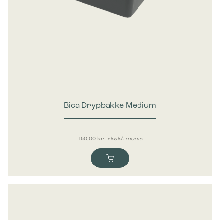
Bica Drypbakke Medium
150,00
kr.
ekskl. moms