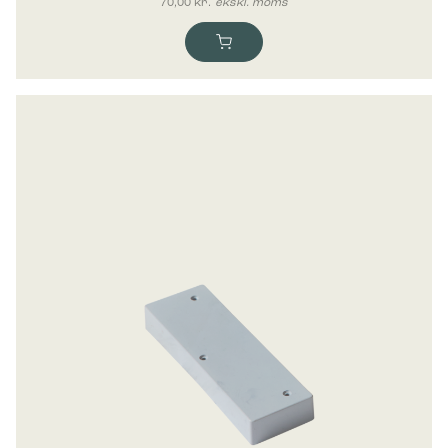
70,00
kr.
ekskl. moms