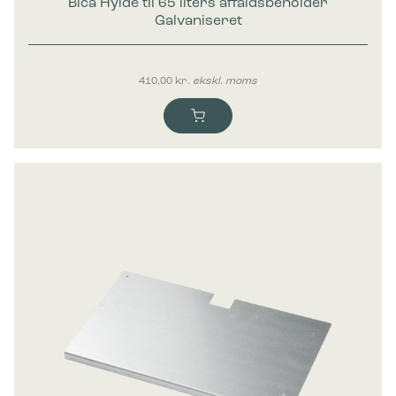
Bica Hylde til 65 liters affaldsbeholder
Galvaniseret
410,00
kr.
ekskl. moms