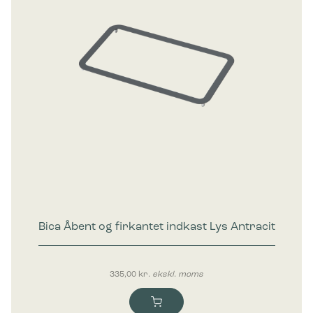
Bica Åbent og firkantet indkast Lys Antracit
335,00
kr.
ekskl. moms