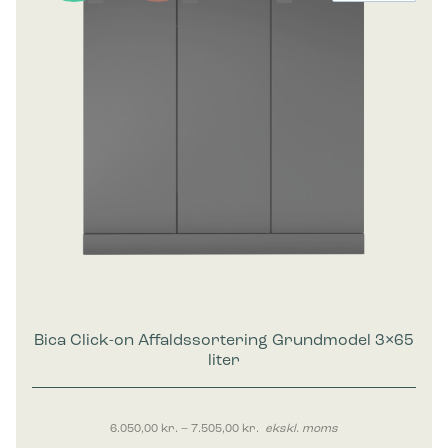
Bica Click-on Affaldssortering Grundmodel 3×65
liter
Prisinterval: 6.050,00 kr. til 7.50
6.050,00
kr.
–
7.505,00
kr.
ekskl. moms