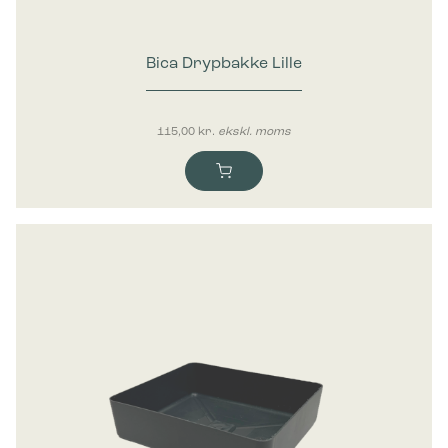
Bica Drypbakke Lille
115,00
kr.
ekskl. moms