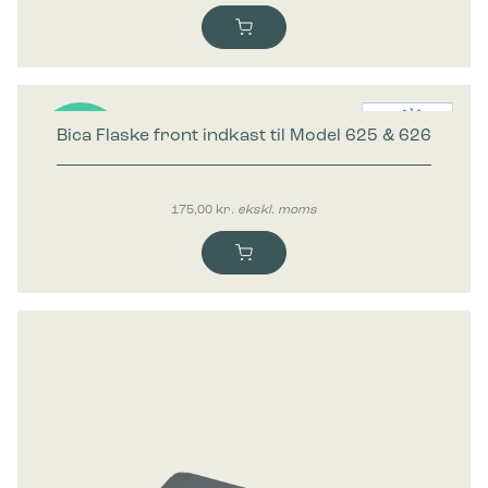
Bica Flaske front indkast til Model 625 & 626
Nyhed
175,00
kr.
ekskl. moms