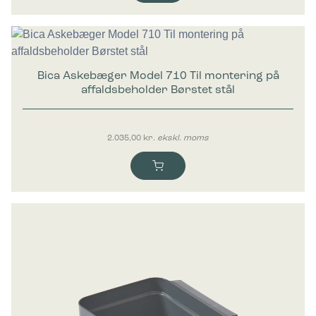
Bica Askebæger Model 710 Til montering på
affaldsbeholder Børstet stål
2.035,00
kr.
ekskl. moms