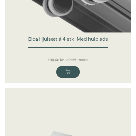
Marketing
Marketing cookies bruges til at spore brugere på tværs af
websites. Hensigten er at vise annoncer, der er relevante og
engagerende for den enkelte bruger, og dermed mere
værdifulde for udgivere og tredjeparts-annoncører.
Bica Hjulsæt á 4 stk. Med hulplade
199,00
kr.
ekskl. moms