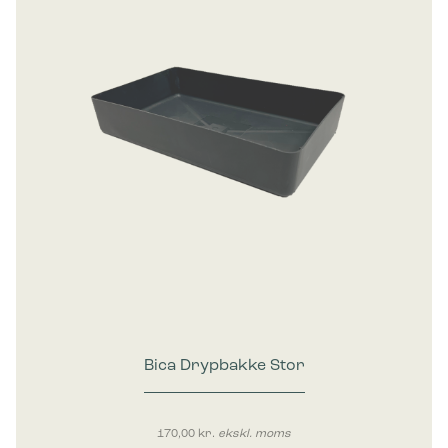
Bica Drypbakke Stor
170,00
kr.
ekskl. moms