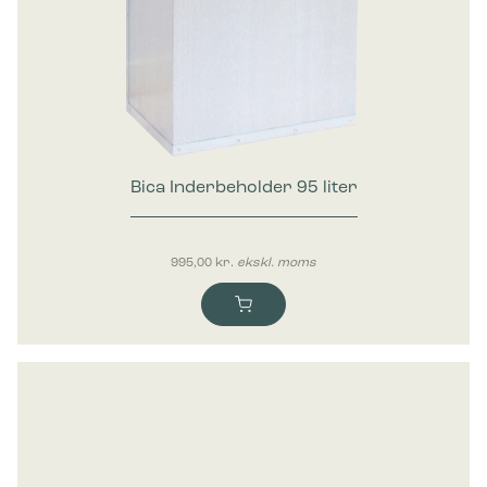
Bica Inderbeholder 95 liter
995,00
kr.
ekskl. moms