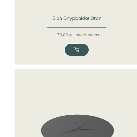
Statistik
Statistis
ved at in
Bica Drypbakke Stor
Marketing
Marketing 
170,00
kr.
ekskl. moms
annoncer,
værdifuld