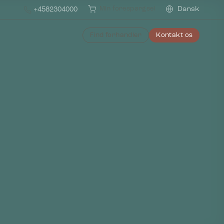
Min forespørgsel
Dansk
+4582304000
Find forhandler
Kontakt os