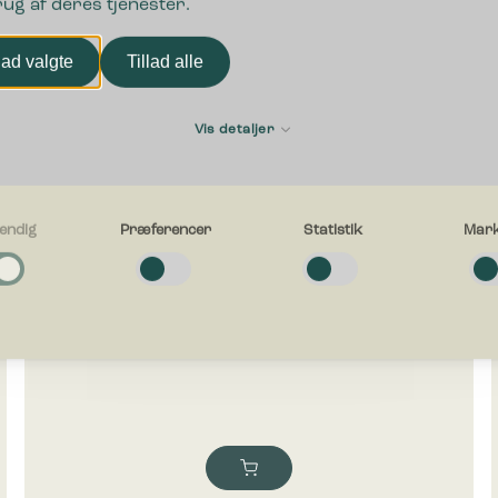
rug af deres tjenester.
lad valgte
Tillad alle
Vis detaljer
Bica Flaske front indkast til Model 625 & 626
Nyhed
175,00
kr.
ekskl. moms
endig
Præferencer
Statistik
Mark
g
e cookies hjælper med at gøre en hjemmeside brugbar ved at aktivere
ende funktioner såsom side-navigation og adgang til sikre områder af hj
en kan ikke fungere ordentligt uden disse cookies.
cer
e cookies gør det muligt for en hjemmeside at huske oplysninger, der æn
esiden ser ud eller opfører sig på. F.eks. dit foretrukne sprog, eller den 
g i.