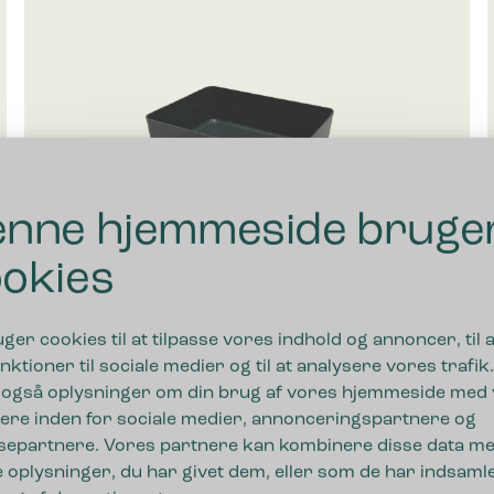
nne hjemmeside bruge
okies
uger cookies til at tilpasse vores indhold og annoncer, til a
nktioner til sociale medier og til at analysere vores trafik.
 også oplysninger om din brug af vores hjemmeside med
Bica Drypbakke Lille
ere inden for sociale medier, annonceringspartnere og
separtnere. Vores partnere kan kombinere disse data m
115,00
kr.
ekskl. moms
 oplysninger, du har givet dem, eller som de har indsamle
til 7.505,00 kr.