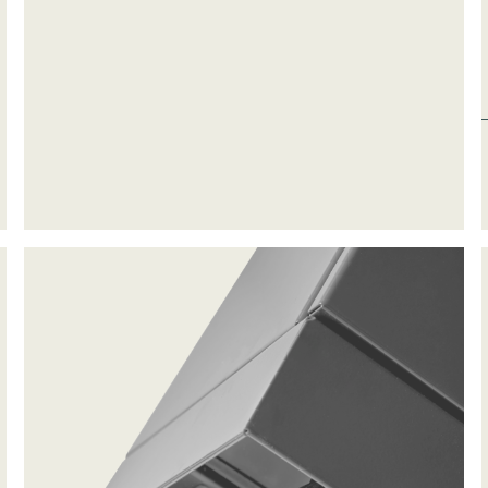
ke cookies giver hjemmesideejere indsigt i brugernes interaktion med hjem
dsamle og rapportere oplysninger anonymt.
cookies bruges til at spore brugere på tværs af websites. Hensigten er at
 der er relevante og engagerende for den enkelte bruger, og dermed mer
e for udgivere og tredjeparts-annoncører.