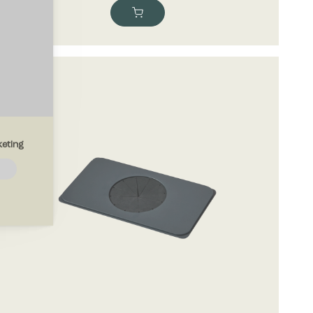
eting
emmesiden.
drer den
region, du