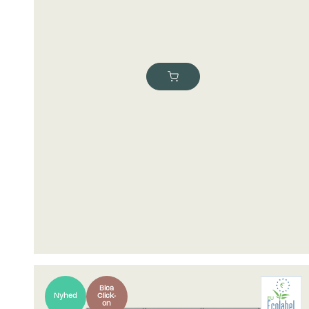
Bica
Nyhed
Click-
on