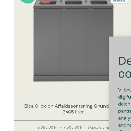
De
co
Vi br
dig fu
deler
Bica Click-on Affaldssortering Grundmodel
partn
3×65 liter
analy
andre
Prisinterval: 6.050,00 kr. 
6.050,00
kr.
–
7.505,00
kr.
ekskl. moms