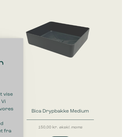
r
t vise
 Vi
 vores
Bica Drypbakke Medium
ed
150,00
kr.
ekskl. moms
t fra