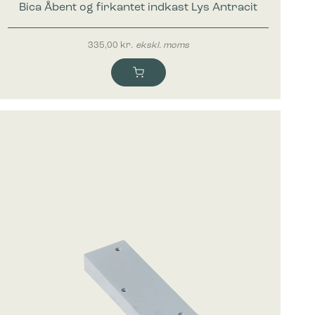
Bica Åbent og firkantet indkast Lys Antracit
335,00
kr.
ekskl. moms