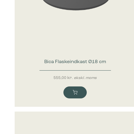
Bica Flaskeindkast Ø18 cm
555,00
kr.
ekskl. moms