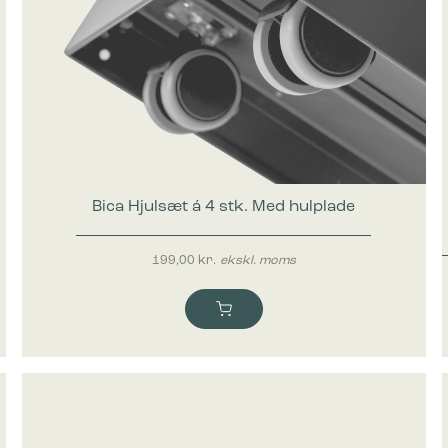
Bica Hjulsæt á 4 stk. Med hulplade
199,00
kr.
ekskl. moms