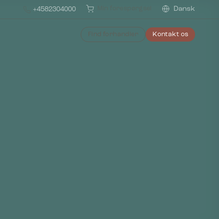
Min forespørgsel
Dansk
+4582304000
Find forhandler
Kontakt os