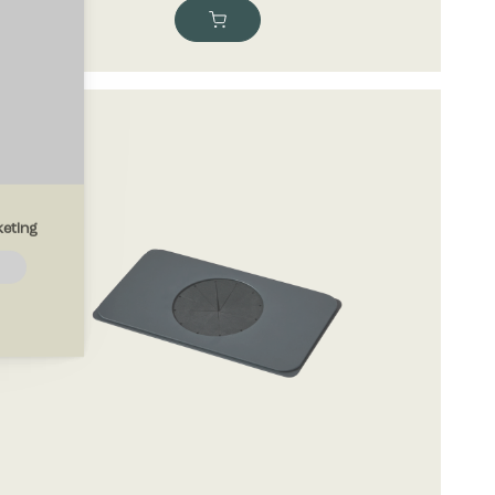
eting
emmesiden.
drer den
region, du