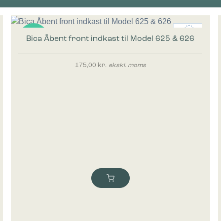
Bica Åbent front indkast til Model 625 & 626
Nyhed
175,00
kr.
ekskl. moms