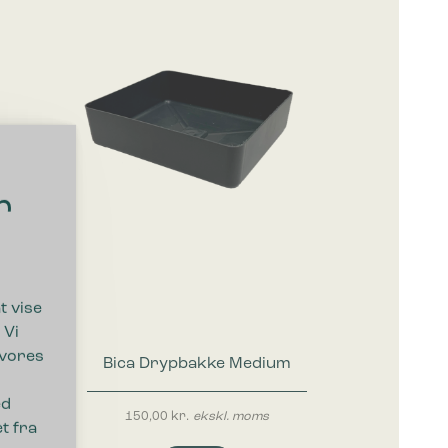
r
t vise
 Vi
 vores
Bica Drypbakke Medium
ed
150,00
kr.
ekskl. moms
t fra