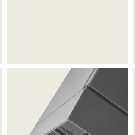
ke cookies giver hjemmesideejere indsigt i brugernes interaktion med hjem
dsamle og rapportere oplysninger anonymt.
cookies bruges til at spore brugere på tværs af websites. Hensigten er at
 der er relevante og engagerende for den enkelte bruger, og dermed mer
e for udgivere og tredjeparts-annoncører.