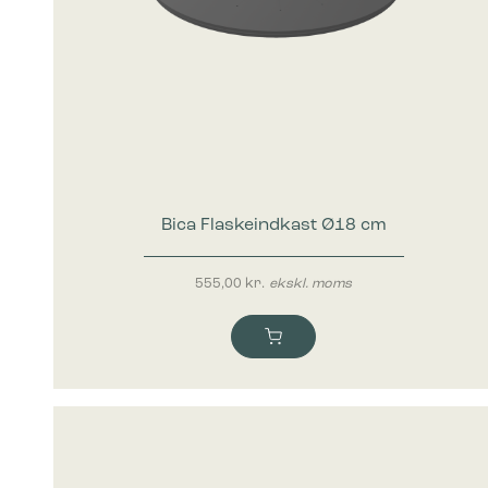
Bica Flaskeindkast Ø18 cm
555,00
kr.
ekskl. moms