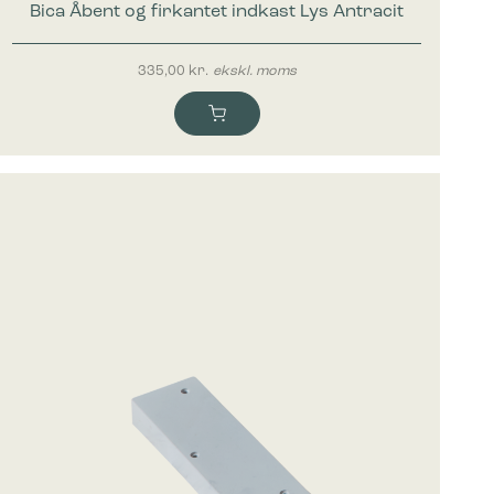
Bica Åbent og firkantet indkast Lys Antracit
335,00
kr.
ekskl. moms