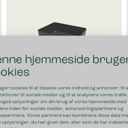
nne hjemmeside bruge
okies
uger cookies til at tilpasse vores indhold og annoncer, til a
nktioner til sociale medier og til at analysere vores trafik.
 også oplysninger om din brug af vores hjemmeside med
Bica Drypbakke Lille
ere inden for sociale medier, annonceringspartnere og
separtnere. Vores partnere kan kombinere disse data m
115,00
kr.
ekskl. moms
 oplysninger, du har givet dem, eller som de har indsamle
til 7.505,00 kr.