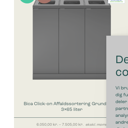
De
co
Vi br
dig fu
deler
Bica Click-on Affaldssortering Grundmodel
partn
3×65 liter
analy
andre
Prisinterval: 6.050,00 kr. 
6.050,00
kr.
–
7.505,00
kr.
ekskl. moms