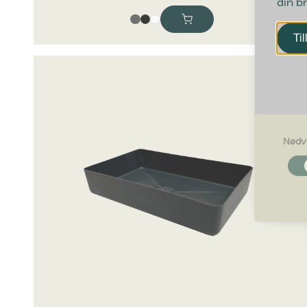
din b
Til
Nødv
Nødvendi
Nødvendig
grundlægg
Hjemmesid
Præferen
Præferenc
måde hjemm
befinder di