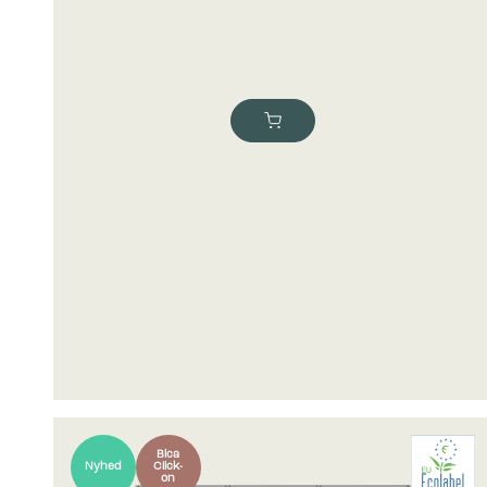
Bica
Nyhed
Click-
on