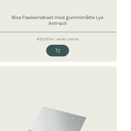
mesiden,
Bica Flaskeindkast med gummimåtte Lys
Antracit
 vise
e
435,00
kr.
ekskl. moms