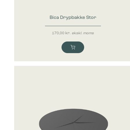
Statistik
Statistis
ved at in
Bica Drypbakke Stor
Marketing
Marketing 
170,00
kr.
ekskl. moms
annoncer,
værdifuld