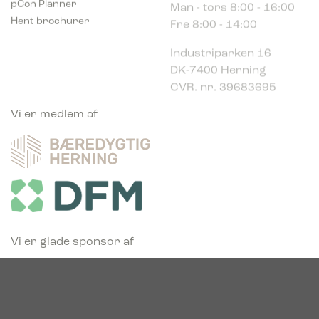
Fre 8:00 - 14:00
Hent brochurer
Industriparken 16
DK-7400 Herning
CVR. nr. 39683695
Vi er medlem af
Vi er glade sponsor af