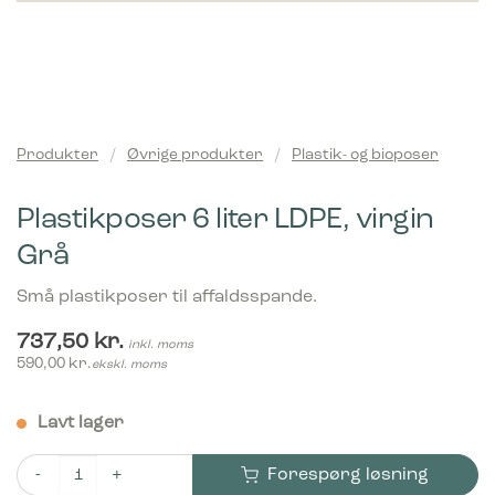
Produkter
/
Øvrige produkter
/
Plastik- og bioposer
Plastikposer 6 liter LDPE, virgin
Grå
Små plastikposer til affaldsspande.
737,50
kr.
inkl. moms
590,00
kr.
ekskl. moms
Lavt lager
Forespørg løsning
Plastikposer 6 liter LDPE, virgin Grå antal