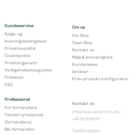
Kundeservice
Om os
Salgs- og
Om Bica
leveringsbetingelser
Team Bica
Privatlivspolitik
Kontakt os
Cookiepolitik
Miljø & ansvarlighed
Produktgaranti
Kundecases
Vedligeholdelsesguides
Artikler
Prislister
Prøv produkt konfigurator
FAQ
Professionel
Kontakt os
For forhandlere
info@bica.adtention.dev
Tilmeld nyhedsmail
+45 82304000
(forhandlere)
Telefontider:
Bliv forhandler
Man - tors 8:00 - 16:00
pCon Planner