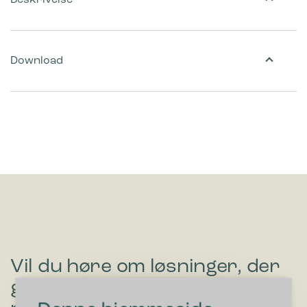
Download
Vil du høre om løsninger, der
gør affaldssortering