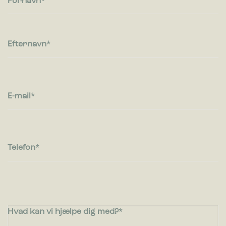
Fornavn
Præference cookies gør det muligt for en hjemmeside at
huske oplysninger, der ændrer den måde hjemmesiden ser
ud eller opfører sig på. F.eks. dit foretrukne sprog, eller den
region, du befinder dig i.
Efternavn
Statistik
Statistiske cookies giver hjemmesideejere indsigt i brugernes
interaktion med hjemmesiden, ved at indsamle og rapportere
oplysninger anonymt.
E-mail
Marketing
Marketing cookies bruges til at spore brugere på tværs af
websites. Hensigten er at vise annoncer, der er relevante og
engagerende for den enkelte bruger, og dermed mere
Telefon
værdifulde for udgivere og tredjeparts-annoncører.
Hvad kan vi hjælpe dig med?