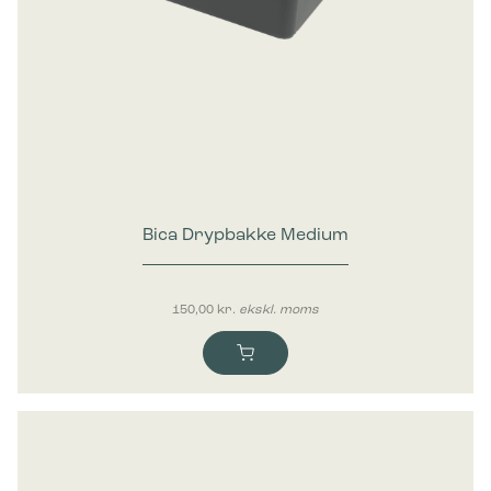
Bica Drypbakke Medium
150,00
kr.
ekskl. moms