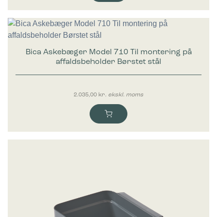
Bica Askebæger Model 710 Til montering på
affaldsbeholder Børstet stål
2.035,00
kr.
ekskl. moms