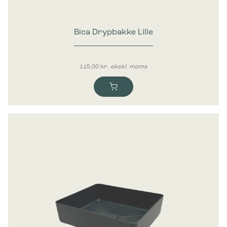
Bica Drypbakke Lille
115,00
kr.
ekskl. moms