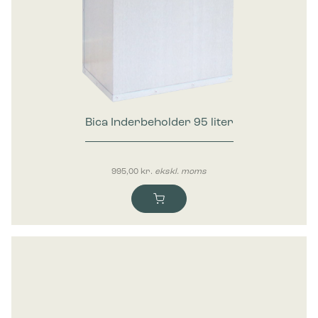
Bica Inderbeholder 95 liter
995,00
kr.
ekskl. moms