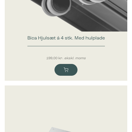
Marketing
Marketing cookies bruges til at spore brugere på tværs af
websites. Hensigten er at vise annoncer, der er relevante og
engagerende for den enkelte bruger, og dermed mere
værdifulde for udgivere og tredjeparts-annoncører.
Bica Hjulsæt á 4 stk. Med hulplade
199,00
kr.
ekskl. moms