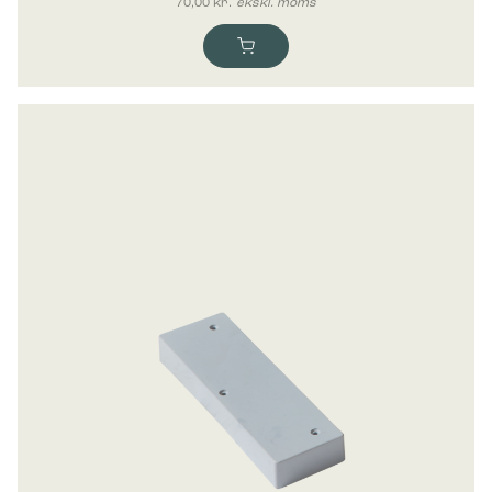
70,00
kr.
ekskl. moms