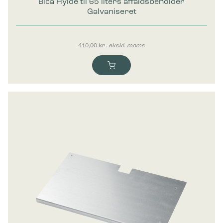
Bica Hylde til 65 liters affaldsbeholder
Galvaniseret
410,00
kr.
ekskl. moms