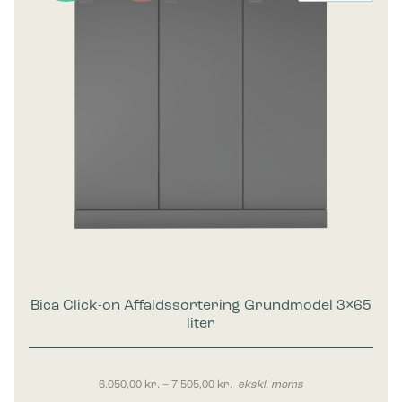
Bica Click-on Affaldssortering Grundmodel 3×65
liter
Prisinterval: 6.050,00 kr. til 7.50
6.050,00
kr.
–
7.505,00
kr.
ekskl. moms