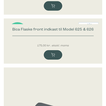
Bica Flaske front indkast til Model 625 & 626
Nyhed
175,00
kr.
ekskl. moms