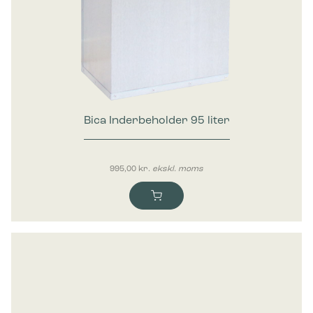
Bica Inderbeholder 95 liter
995,00
kr.
ekskl. moms