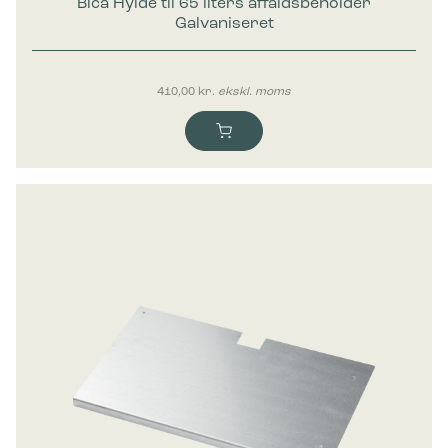
Bica Hylde til 65 liters affaldsbeholder
Galvaniseret
410,00
kr.
ekskl. moms