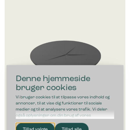
Denne hjemmeside
bruger cookies
Vi bruger cookies til at tilpasse vores indhold og
annoncer, til at vise dig funktioner til sociale
medier og til at analysere vores trafik. Vi deler
også oplysninger om din brug af vores
hjemmeside med vores partnere inden for sociale
Bica Flaskeindkast Ø18 cm
medier, annonceringspartnere og
Tillad valgte
Tillad alle