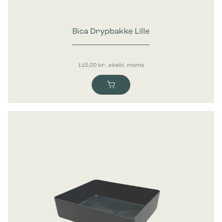
Bica Drypbakke Lille
115,00
kr.
ekskl. moms