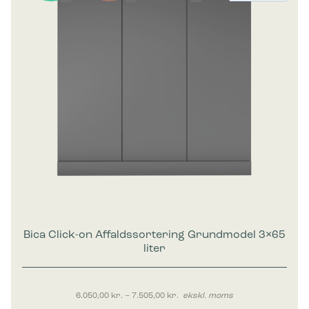
Bica Click-on Affaldssortering Grundmodel 3×65
liter
Prisinterval: 6.050,00 kr. til 7.50
6.050,00
kr.
–
7.505,00
kr.
ekskl. moms