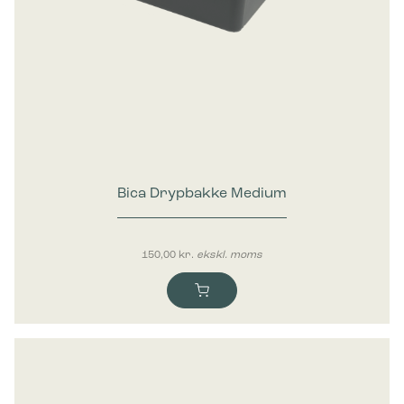
Bica Drypbakke Medium
150,00
kr.
ekskl. moms