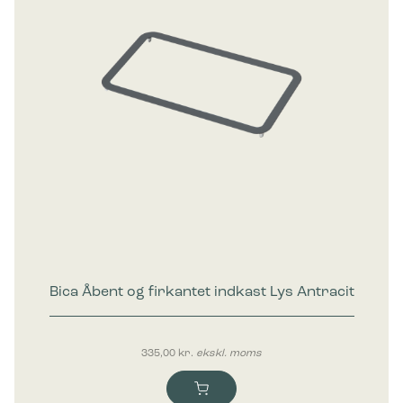
Bica Åbent og firkantet indkast Lys Antracit
335,00
kr.
ekskl. moms