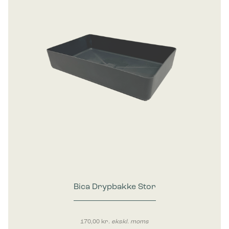
Bica Drypbakke Stor
170,00
kr.
ekskl. moms