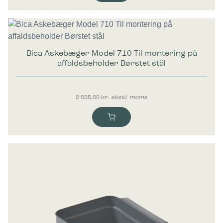
Bica Askebæger Model 710 Til montering på
affaldsbeholder Børstet stål
2.035,00
kr.
ekskl. moms