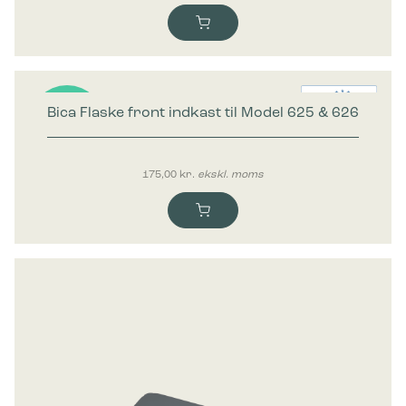
Bica Flaske front indkast til Model 625 & 626
Nyhed
175,00
kr.
ekskl. moms