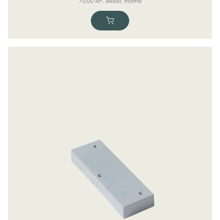
70,00
kr.
ekskl. moms