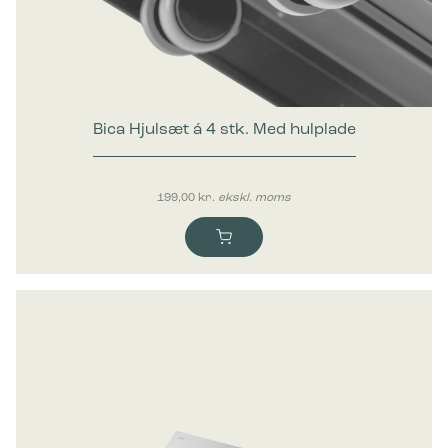
Marketing
Marketing cookies bruges til at spore brugere på tværs af
websites. Hensigten er at vise annoncer, der er relevante og
engagerende for den enkelte bruger, og dermed mere
værdifulde for udgivere og tredjeparts-annoncører.
Bica Hjulsæt á 4 stk. Med hulplade
199,00
kr.
ekskl. moms