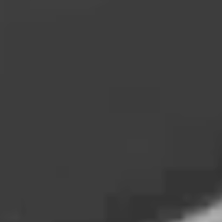
Marketing
Marketing cookies bruges til at spore brugere på tværs af
websites. Hensigten er at vise annoncer, der er relevante og
engagerende for den enkelte bruger, og dermed mere
værdifulde for udgivere og tredjeparts-annoncører.