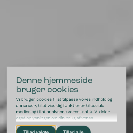
Denne hjemmeside
DRIFTSSIKRE LØSNINGER I HØJ KVALITET
bruger cookies
Vi bruger cookies til at tilpasse vores indhold og
Vi styrker fremtidens
annoncer, til at vise dig funktioner til sociale
medier og til at analysere vores trafik. Vi deler
affaldssortering
også oplysninger om din brug af vores
hjemmeside med vores partnere inden for sociale
medier, annonceringspartnere og
Tillad valgte
Tillad alle