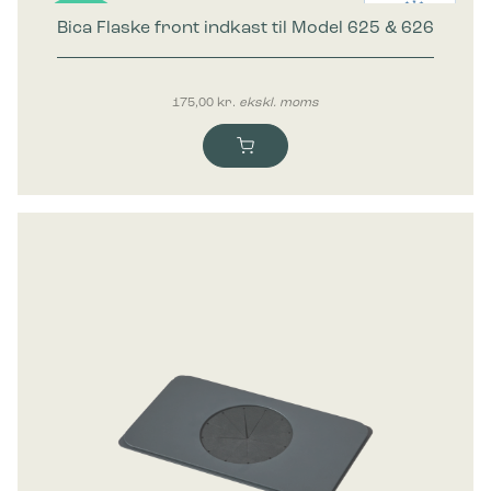
Bica Flaske front indkast til Model 625 & 626
Nyhed
175,00
kr.
ekskl. moms