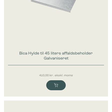
Marketing
Marketing cookies bruges til at spore brugere på tværs af
websites. Hensigten er at vise annoncer, der er relevante og
engagerende for den enkelte bruger, og dermed mere
værdifulde for udgivere og tredjeparts-annoncører.
Bica Hylde til 45 liters affaldsbeholder
Galvaniseret
410,00
kr.
ekskl. moms