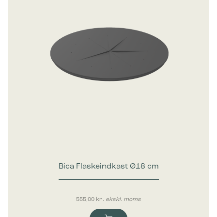
Bica Flaskeindkast Ø18 cm
555,00
kr.
ekskl. moms