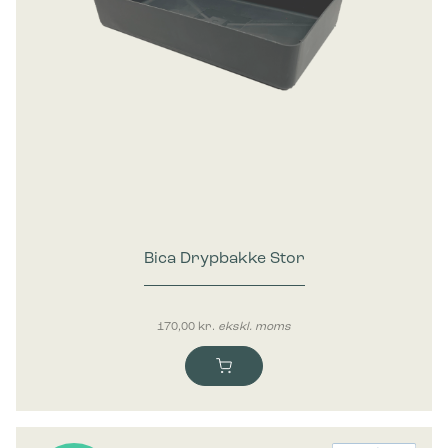
Bica Drypbakke Stor
170,00
kr.
ekskl. moms