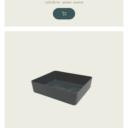
115,00
kr.
ekskl. moms