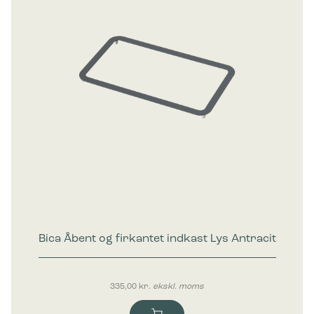
Bica Åbent og firkantet indkast Lys Antracit
335,00
kr.
ekskl. moms