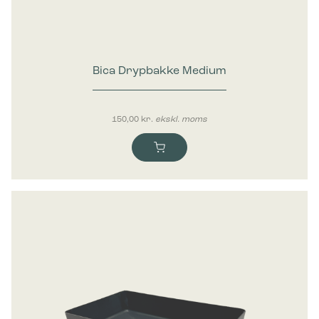
Bica Drypbakke Medium
150,00
kr.
ekskl. moms