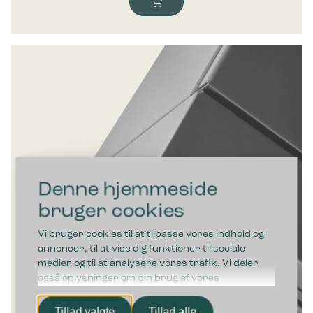
Denne hjemmeside
bruger cookies
Vi bruger cookies til at tilpasse vores indhold og
annoncer, til at vise dig funktioner til sociale
medier og til at analysere vores trafik. Vi deler
også oplysninger om din brug af vores
hjemmeside med vores partnere inden for sociale
medier, annonceringspartnere og
Tillad valgte
Tillad alle