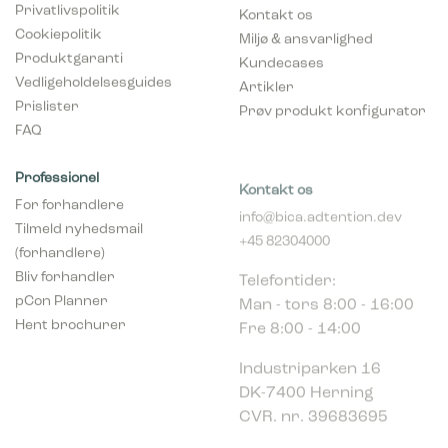
Privatlivspolitik
Kontakt os
Cookiepolitik
Miljø & ansvarlighed
Produktgaranti
Kundecases
Vedligeholdelsesguides
Artikler
Prislister
Prøv produkt konfigurator
FAQ
Professionel
Kontakt os
For forhandlere
info@bica.adtention.dev
Tilmeld nyhedsmail
+45 82304000
(forhandlere)
Telefontider:
Bliv forhandler
Man - tors 8:00 - 16:00
pCon Planner
Fre 8:00 - 14:00
Hent brochurer
Industriparken 16
DK-7400 Herning
CVR. nr. 39683695