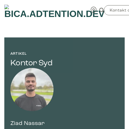
Fortsæt
TEST
til
Kontakt 
indhold
ARTIKEL
Kontor Syd
Ziad Nassar