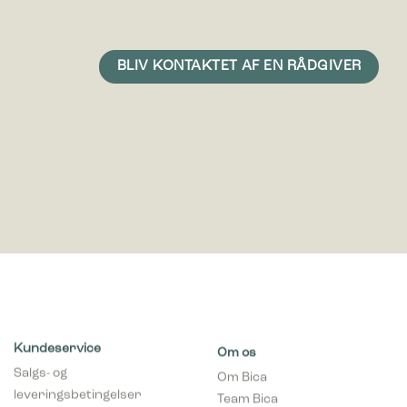
Statistiske cookies giver hjemmesideejere indsigt i brugernes
interaktion med hjemmesiden, ved at indsamle og rapportere
oplysninger anonymt.
Marketing
Marketing cookies bruges til at spore brugere på tværs af
websites. Hensigten er at vise annoncer, der er relevante og
engagerende for den enkelte bruger, og dermed mere
værdifulde for udgivere og tredjeparts-annoncører.
Kundeservice
Om os
Salgs- og
Om Bica
leveringsbetingelser
Team Bica