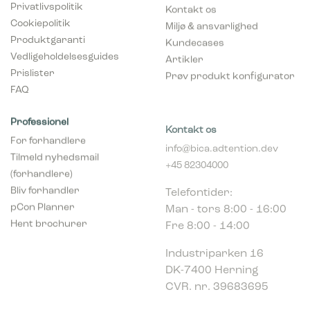
Privatlivspolitik
Kontakt os
Cookiepolitik
Miljø & ansvarlighed
Produktgaranti
Kundecases
Vedligeholdelsesguides
Artikler
Prislister
Prøv produkt konfigurator
FAQ
Professionel
Kontakt os
For forhandlere
info@bica.adtention.dev
Tilmeld nyhedsmail
+45 82304000
(forhandlere)
Telefontider:
Bliv forhandler
Man - tors 8:00 - 16:00
pCon Planner
Fre 8:00 - 14:00
Hent brochurer
Industriparken 16
DK-7400 Herning
CVR. nr. 39683695