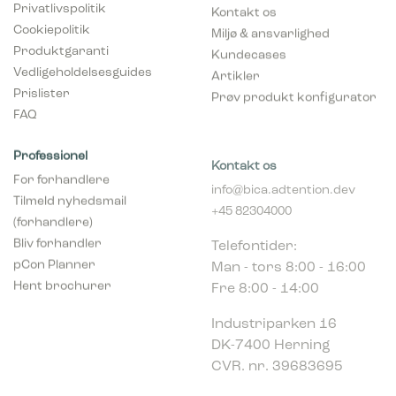
Privatlivspolitik
Kontakt os
Cookiepolitik
Miljø & ansvarlighed
Produktgaranti
Kundecases
Vedligeholdelsesguides
Artikler
Prislister
Prøv produkt konfigurator
FAQ
Professionel
Kontakt os
For forhandlere
info@bica.adtention.dev
Tilmeld nyhedsmail
+45 82304000
(forhandlere)
Telefontider:
Bliv forhandler
Man - tors 8:00 - 16:00
pCon Planner
Fre 8:00 - 14:00
Hent brochurer
Industriparken 16
DK-7400 Herning
CVR. nr. 39683695