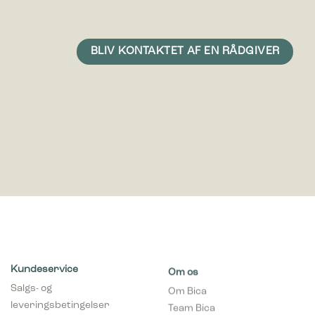
Statistiske cookies giver hjemmesideejere indsigt i brugernes
interaktion med hjemmesiden, ved at indsamle og rapportere
oplysninger anonymt.
Marketing
Marketing cookies bruges til at spore brugere på tværs af
websites. Hensigten er at vise annoncer, der er relevante og
engagerende for den enkelte bruger, og dermed mere
værdifulde for udgivere og tredjeparts-annoncører.
Kundeservice
Om os
Salgs- og
Om Bica
leveringsbetingelser
Team Bica