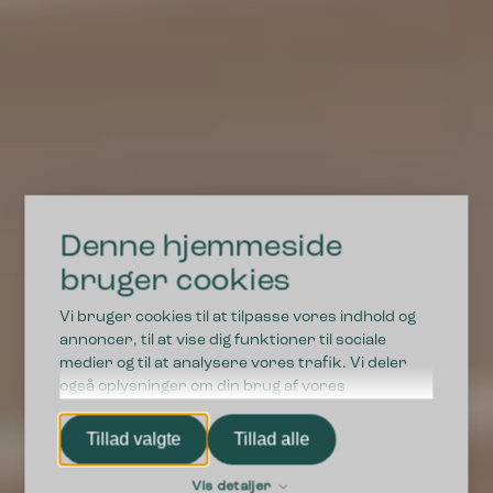
Denne hjemmeside
bruger cookies
Vi bruger cookies til at tilpasse vores indhold og
annoncer, til at vise dig funktioner til sociale
medier og til at analysere vores trafik. Vi deler
også oplysninger om din brug af vores
hjemmeside med vores partnere inden for sociale
medier, annonceringspartnere og
Tillad valgte
Tillad alle
analysepartnere. Vores partnere kan kombinere
disse data med andre oplysninger, du har givet
Vis detaljer