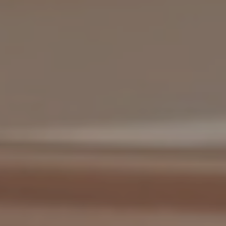
Marketing
Marketing cookies bruges til at spore brugere på tværs af
websites. Hensigten er at vise annoncer, der er relevante og
engagerende for den enkelte bruger, og dermed mere
værdifulde for udgivere og tredjeparts-annoncører.