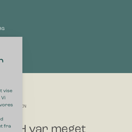
RG
r
t vise
 Vi
 vores
LØSNINGEN
ed
CCH var meget
t fra