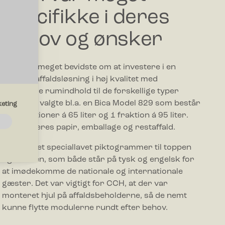
specifikke i deres
behov og ønsker
CCH var meget bevidste om at investere i en
holdbar affaldsløsning i høj kvalitet med
forskellige rumindhold til de forskellige typer
affald. De valgte bl.a. en Bica Model 829 som består
eting
af 2 fraktioner á 65 liter og 1 fraktion á 95 liter.
Her sorteres papir, emballage og restaffald.
emmesiden.
De har fået speciallavet piktogrammer til toppen
og fronten, som både står på tysk og engelsk for
at imødekomme de nationale og internationale
drer den
gæster. Det var vigtigt for CCH, at der var
region, du
monteret hjul på affaldsbeholderne, så de nemt
kunne flytte modulerne rundt efter behov.