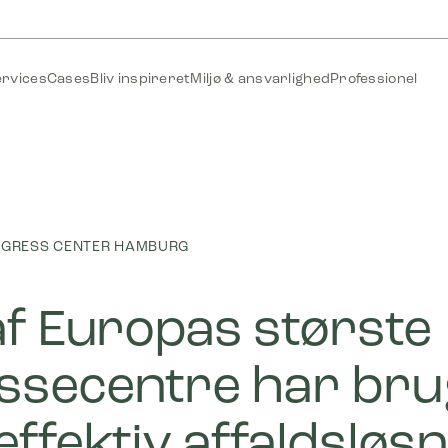
ervices
Cases
Bliv inspireret
Miljø & ansvarlighed
Professionel
NGRESS CENTER HAMBURG
af Europas største
secentre har bru
effektiv affaldsløs