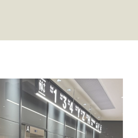
mesiden,
 vise
e