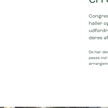
Congres
haller o
udfordr
deres af
De har der
passe ind 
arrangeme