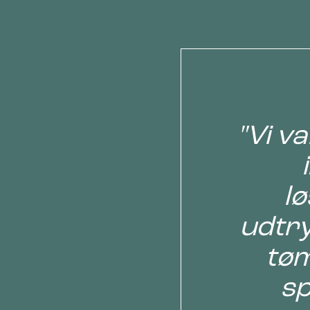
"Vi va
lø
udtr
tøm
sp