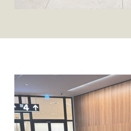
Statistik
Statistis
ved at in
Marketing
Marketing 
annoncer,
værdifuld