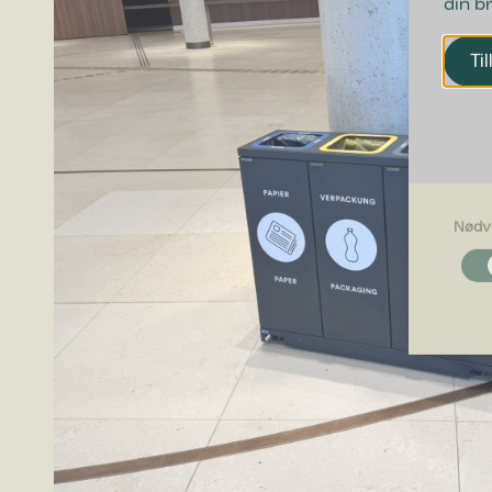
din b
Til
Nødv
Nødvendi
Nødvendig
grundlægg
Hjemmesid
Præferen
Præferenc
måde hjemm
befinder di