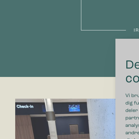
I
De
co
Vi br
dig fu
deler
partn
analy
andre