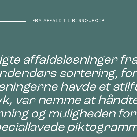
FRA AFFALD TIL RESSOURCER
lgte affaldsløsninger fra 
indendørs sortering, for
sningerne havde et stilf
yk, var nemme at håndt
ning og muligheden for 
eciallavede piktogramm