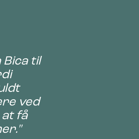
Bica til
di
uldt
ere ved
at få
er."