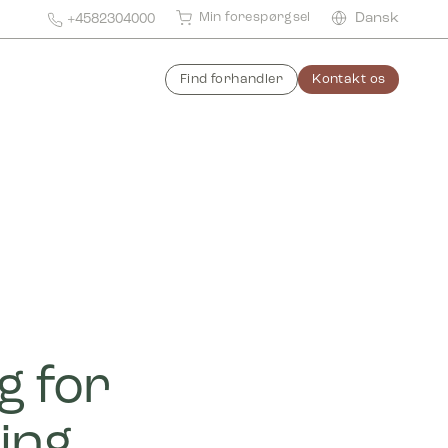
Min forespørgsel
Dansk
+4582304000
Find forhandler
Kontakt os
g for
ning