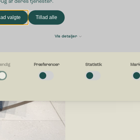
rug af deres tjenester.
lad valgte
Tillad alle
Vis detaljer
endig
Præferencer
Statistik
Mark
g
e cookies hjælper med at gøre en hjemmeside brugbar ved at aktivere
ende funktioner såsom side-navigation og adgang til sikre områder af hj
en kan ikke fungere ordentligt uden disse cookies.
cer
e cookies gør det muligt for en hjemmeside at huske oplysninger, der æn
esiden ser ud eller opfører sig på. F.eks. dit foretrukne sprog, eller den 
g i.