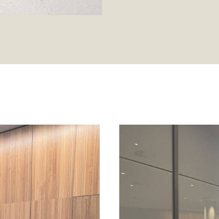
ke cookies giver hjemmesideejere indsigt i brugernes interaktion med hjem
dsamle og rapportere oplysninger anonymt.
cookies bruges til at spore brugere på tværs af websites. Hensigten er at
 der er relevante og engagerende for den enkelte bruger, og dermed mer
e for udgivere og tredjeparts-annoncører.