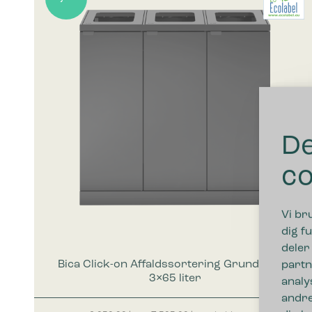
De
co
Vi br
dig fu
deler
Bica Click-on Affaldssortering Grundmodel
partn
3×65 liter
analy
andre