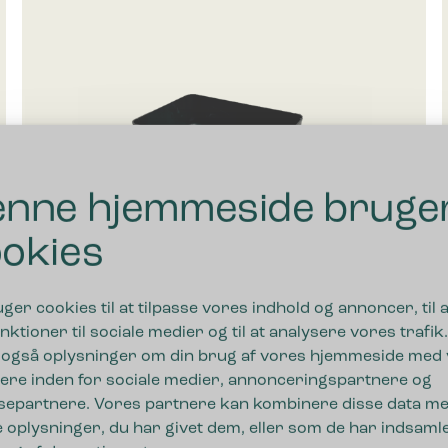
nne hjemmeside bruge
okies
uger cookies til at tilpasse vores indhold og annoncer, til a
nktioner til sociale medier og til at analysere vores trafik.
 også oplysninger om din brug af vores hjemmeside med
Bica Drypbakke Lille
ere inden for sociale medier, annonceringspartnere og
separtnere. Vores partnere kan kombinere disse data m
 oplysninger, du har givet dem, eller som de har indsamle
115,00
kr.
ekskl. moms