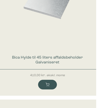
Bica Hylde til 45 liters affaldsbeholder
Galvaniseret
410,00
kr.
ekskl. moms