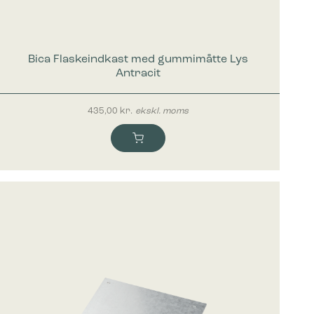
mesiden,
Bica Flaskeindkast med gummimåtte Lys
Antracit
 vise
e
435,00
kr.
ekskl. moms