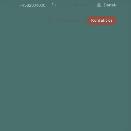
Min forespørgsel
Dansk
+4582304000
Find forhandler
Kontakt os