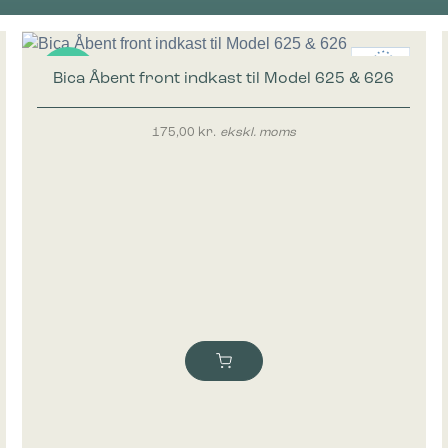
Bica Åbent front indkast til Model 625 & 626
Nyhed
175,00
kr.
ekskl. moms