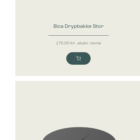
Statistik
Statistis
ved at in
Bica Drypbakke Stor
Marketing
Marketing 
annoncer,
170,00
kr.
ekskl. moms
værdifuld