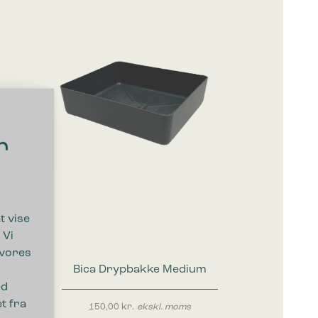
r
t vise
 Vi
 vores
Bica Drypbakke Medium
ed
t fra
150,00
kr.
ekskl. moms