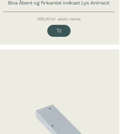
Bica Åbent og firkantet indkast Lys Antracit
335,00
kr.
ekskl. moms