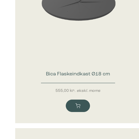
Bica Flaskeindkast Ø18 cm
555,00
kr.
ekskl. moms