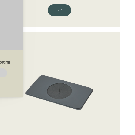
eting
emmesiden.
drer den
region, du