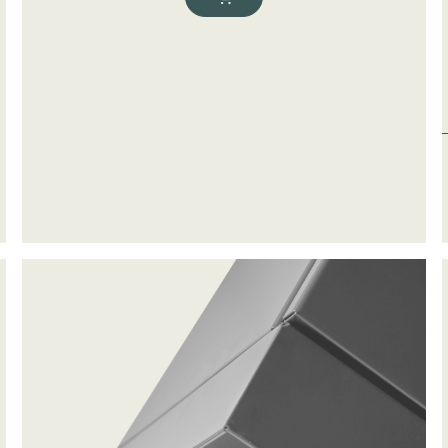
ke cookies giver hjemmesideejere indsigt i brugernes interaktion med hjem
dsamle og rapportere oplysninger anonymt.
cookies bruges til at spore brugere på tværs af websites. Hensigten er at
 der er relevante og engagerende for den enkelte bruger, og dermed mer
e for udgivere og tredjeparts-annoncører.