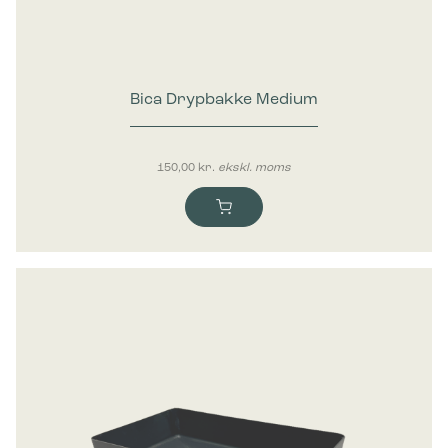
Bica Drypbakke Medium
150,00
kr.
ekskl. moms