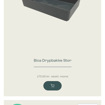
Bica Drypbakke Stor
170,00
kr.
ekskl. moms