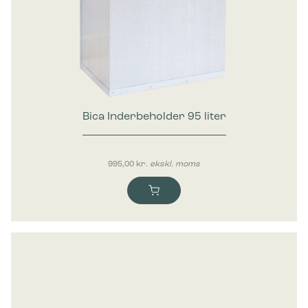
Bica Inderbeholder 95 liter
995,00
kr.
ekskl. moms