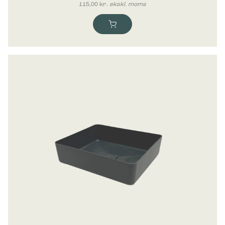
115,00
kr.
ekskl. moms