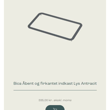
Bica Åbent og firkantet indkast Lys Antracit
335,00
kr.
ekskl. moms