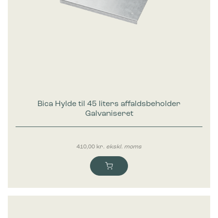
Marketing
Marketing cookies bruges til at spore brugere på tværs af
websites. Hensigten er at vise annoncer, der er relevante og
engagerende for den enkelte bruger, og dermed mere
værdifulde for udgivere og tredjeparts-annoncører.
Bica Hylde til 45 liters affaldsbeholder
Galvaniseret
410,00
kr.
ekskl. moms