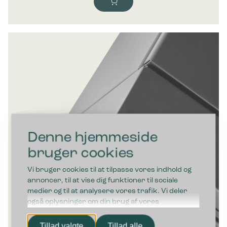
Denne hjemmeside
bruger cookies
Vi bruger cookies til at tilpasse vores indhold og
annoncer, til at vise dig funktioner til sociale
medier og til at analysere vores trafik. Vi deler
også oplysninger om din brug af vores
hjemmeside med vores partnere inden for sociale
medier, annonceringspartnere og
Tillad valgte
Tillad alle