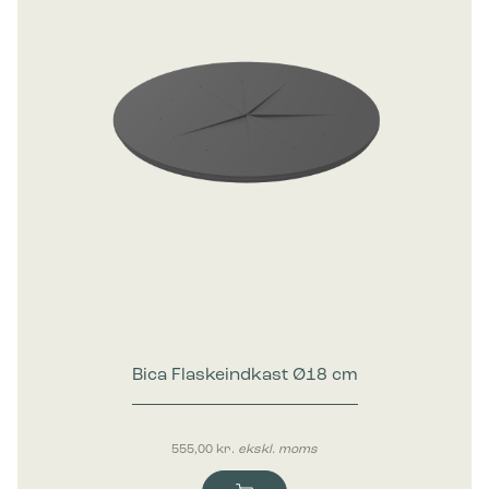
Bica Flaskeindkast Ø18 cm
555,00
kr.
ekskl. moms