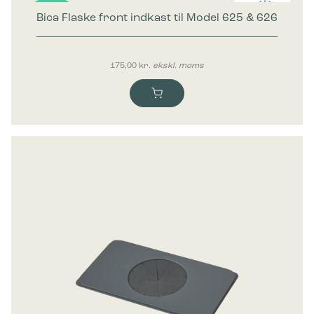
Bica Flaske front indkast til Model 625 & 626
Nyhed
175,00
kr.
ekskl. moms