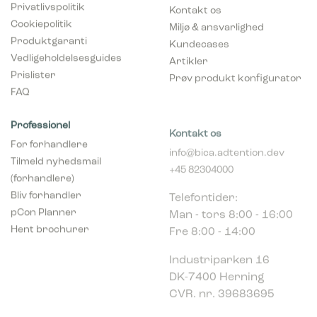
Privatlivspolitik
Kontakt os
Cookiepolitik
Miljø & ansvarlighed
Produktgaranti
Kundecases
Vedligeholdelsesguides
Artikler
Prislister
Prøv produkt konfigurator
FAQ
Professionel
Kontakt os
For forhandlere
info@bica.adtention.dev
Tilmeld nyhedsmail
+45 82304000
(forhandlere)
Telefontider:
Bliv forhandler
Man - tors 8:00 - 16:00
pCon Planner
Fre 8:00 - 14:00
Hent brochurer
Industriparken 16
DK-7400 Herning
CVR. nr. 39683695