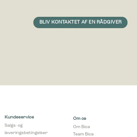
Statistiske cookies giver hjemmesideejere indsigt i brugernes
interaktion med hjemmesiden, ved at indsamle og rapportere
oplysninger anonymt.
Marketing
Marketing cookies bruges til at spore brugere på tværs af
websites. Hensigten er at vise annoncer, der er relevante og
engagerende for den enkelte bruger, og dermed mere
værdifulde for udgivere og tredjeparts-annoncører.
Kundeservice
Om os
Salgs- og
Om Bica
leveringsbetingelser
Team Bica