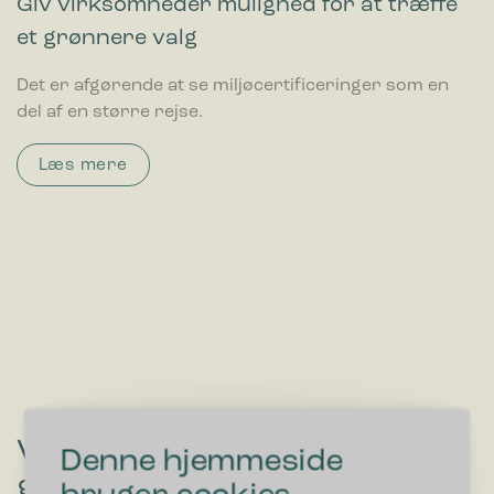
Giv virksomheder mulighed for at træffe
et grønnere valg
Det er afgørende at se miljøcertificeringer som en
del af en større rejse.
Læs mere
Vil du høre om løsninger, der
Denne hjemmeside
gør affaldssortering