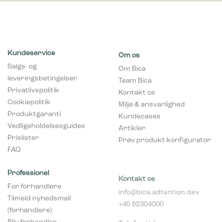
Kundeservice
Om os
Salgs- og
Om Bica
leveringsbetingelser
Team Bica
Privatlivspolitik
Kontakt os
Cookiepolitik
Miljø & ansvarlighed
Produktgaranti
Kundecases
Vedligeholdelsesguides
Artikler
Prislister
Prøv produkt konfigurator
FAQ
Professionel
Kontakt os
For forhandlere
info@bica.adtention.dev
Tilmeld nyhedsmail
+45 82304000
(forhandlere)
Telefontider:
Bliv forhandler