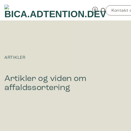
Fortsæt
TEST
til
Kontakt 
indhold
ARTIKLER
Artikler og viden om
affaldssortering