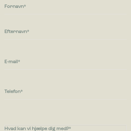
ud eller opfører sig på. F.eks. dit foretrukne sprog, eller den
Fornavn
region, du befinder dig i.
Statistik
Statistiske cookies giver hjemmesideejere indsigt i brugernes
Efternavn
interaktion med hjemmesiden, ved at indsamle og rapportere
oplysninger anonymt.
Marketing
E-mail
Marketing cookies bruges til at spore brugere på tværs af
websites. Hensigten er at vise annoncer, der er relevante og
engagerende for den enkelte bruger, og dermed mere
værdifulde for udgivere og tredjeparts-annoncører.
Telefon
Hvad kan vi hjælpe dig med?