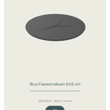
Bica Flaskeindkast Ø18 cm
555,00
kr.
ekskl. moms