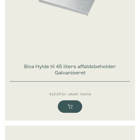
Marketing
Marketing cookies bruges til at spore brugere på tværs af
websites. Hensigten er at vise annoncer, der er relevante og
engagerende for den enkelte bruger, og dermed mere
værdifulde for udgivere og tredjeparts-annoncører.
Bica Hylde til 45 liters affaldsbeholder
Galvaniseret
410,00
kr.
ekskl. moms