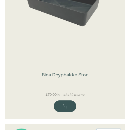
Bica Drypbakke Stor
170,00
kr.
ekskl. moms