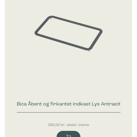
Bica Åbent og firkantet indkast Lys Antracit
335,00
kr.
ekskl. moms