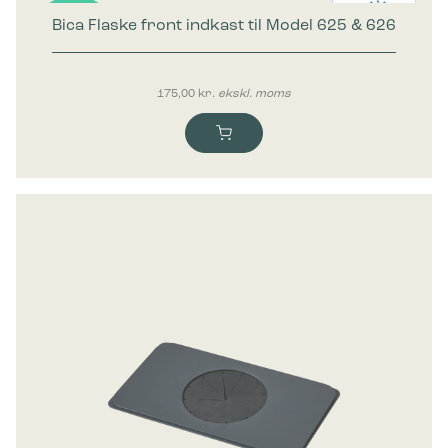
Bica Flaske front indkast til Model 625 & 626
Nyhed
175,00
kr.
ekskl. moms