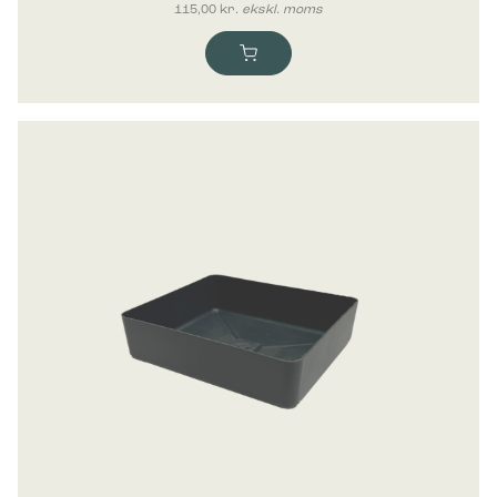
115,00
kr.
ekskl. moms