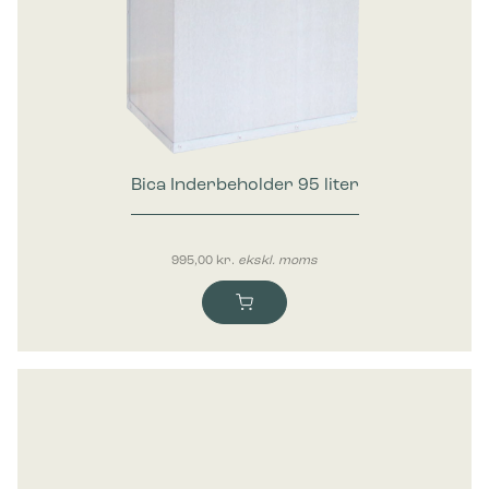
Bica Inderbeholder 95 liter
995,00
kr.
ekskl. moms