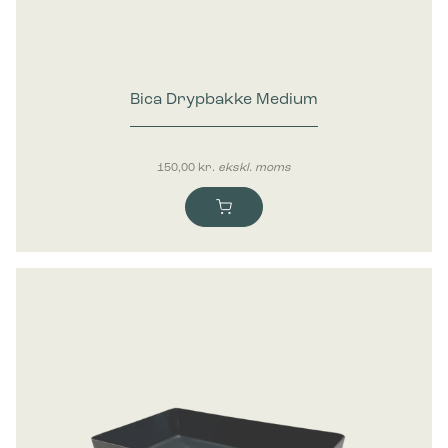
Bica Drypbakke Medium
150,00
kr.
ekskl. moms