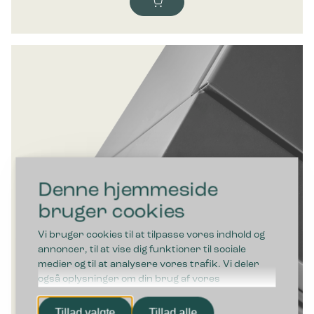
Denne hjemmeside
bruger cookies
Vi bruger cookies til at tilpasse vores indhold og
annoncer, til at vise dig funktioner til sociale
medier og til at analysere vores trafik. Vi deler
også oplysninger om din brug af vores
hjemmeside med vores partnere inden for sociale
medier, annonceringspartnere og
Tillad valgte
Tillad alle